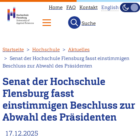
Home
FAQ
Kontakt
English
Dunke
Hell
Suche
This
page
is
Direkt
Startseite
Hochschule
Aktuelles
not
zum
Senat der Hochschule Flensburg fasst einstimmigen
available
Inhalt
Beschluss zur Abwahl des Präsidenten
in
English.
Senat der Hochschule
Head
Flensburg fasst
to
einstimmigen Beschluss zur
our
English
Abwahl des Präsidenten
main
page
17.12.2025
instead.