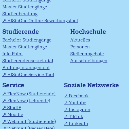
Master-Studiengänge
Studienberatung
HISinOne Online-Bewerbungstool
Studierende
Hochschule
Bachelor-Studiengänge
Aktuelles
Master-Studiengänge
Personen
Info Point
Stellenangebote
Studierendensekretariat
Ausschreibungen
Prüfungsmanagement
HISinOne Service Tool
Soziale Netzwerke
Service
FlexNow (Studierende)
Facebook
FlexNow (Lehrende)
Youtube
StudIP
Instagram
Moodle
TikTok
Webmail (Studierende)
LinkedIn
Webmail (Bedienstete)