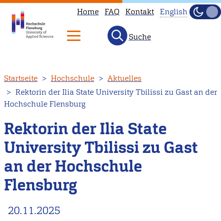
Home
FAQ
Kontakt
English
Dunke
Hell
Suche
This
page
is
Direkt
Startseite
Hochschule
Aktuelles
not
zum
Rektorin der Ilia State University Tbilissi zu Gast an der
available
Inhalt
Hochschule Flensburg
in
English.
Rektorin der Ilia State
Head
University Tbilissi zu Gast
to
an der Hochschule
our
English
Flensburg
main
page
20.11.2025
instead.