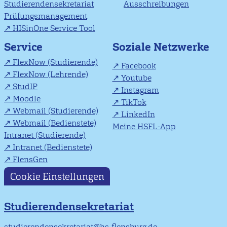
Studierendensekretariat
Ausschreibungen
Prüfungsmanagement
HISinOne Service Tool
Soziale Netzwerke
Service
FlexNow (Studierende)
Facebook
FlexNow (Lehrende)
Youtube
StudIP
Instagram
Moodle
TikTok
Webmail (Studierende)
LinkedIn
Webmail (Bedienstete)
Meine HSFL-App
Intranet (Studierende)
Intranet (Bedienstete)
FlensGen
Cookie Einstellungen
Studierendensekretariat
studierendensekretariat@hs-flensburg.de