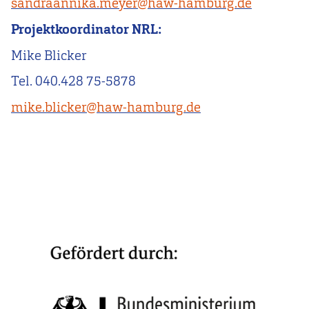
sandraannika.meyer@haw-hamburg.de
Projektkoordinator NRL:
Mike Blicker
Tel. 040.428 75-
5878
mike
.b
licker
@haw-hamburg.de