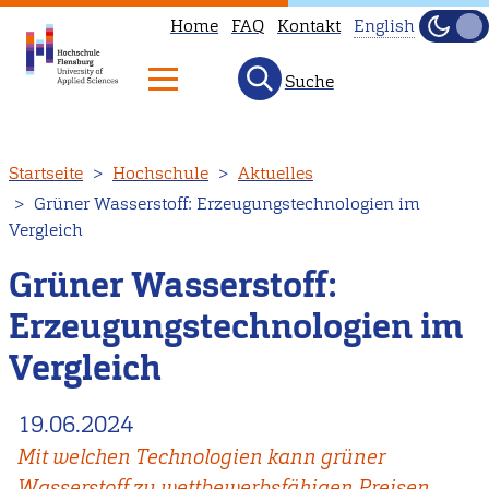
Home
FAQ
Kontakt
English
Dunke
Hell
Suche
This
page
is
Direkt
Startseite
Hochschule
Aktuelles
not
zum
Grüner Wasserstoff: Erzeugungstechnologien im
available
Inhalt
Vergleich
in
English.
Grüner Wasserstoff:
Head
Erzeugungstechnologien im
to
Vergleich
our
English
19.06.2024
main
page
Mit welchen Technologien kann grüner
instead.
Wasserstoff zu wettbewerbsfähigen Preisen