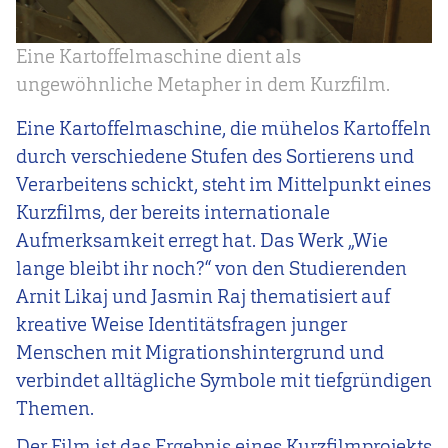
Eine Kartoffelmaschine dient als
ungewöhnliche Metapher in dem Kurzfilm.
Eine Kartoffelmaschine, die mühelos Kartoffeln
durch verschiedene Stufen des Sortierens und
Verarbeitens schickt, steht im Mittelpunkt eines
Kurzfilms, der bereits internationale
Aufmerksamkeit erregt hat. Das Werk „Wie
lange bleibt ihr noch?“ von den Studierenden
Arnit Likaj und Jasmin Raj thematisiert auf
kreative Weise Identitätsfragen junger
Menschen mit Migrationshintergrund und
verbindet alltägliche Symbole mit tiefgründigen
Themen.
Der Film ist das Ergebnis eines Kurzfilmprojekts