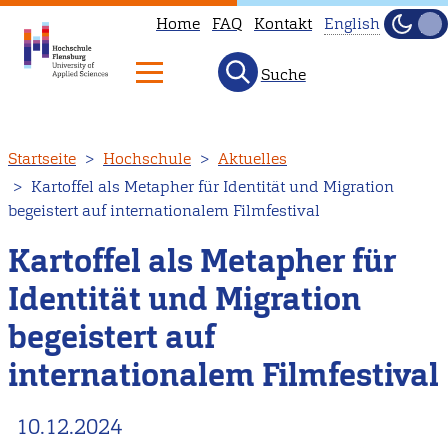
Home
FAQ
Kontakt
English
Dunke
Hell
Suche
This
page
is
Direkt
Startseite
Hochschule
Aktuelles
not
zum
Kartoffel als Metapher für Identität und Migration
available
Inhalt
begeistert auf internationalem Filmfestival
in
English.
Kartoffel als Metapher für
Head
Identität und Migration
to
begeistert auf
our
English
internationalem Filmfestival
main
page
10.12.2024
instead.