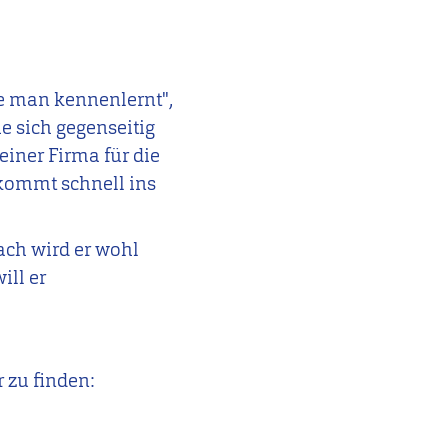
ie man kennenlernt",
e sich gegenseitig
einer Firma für die
kommt schnell ins
ch wird er wohl
ill er
 zu finden: