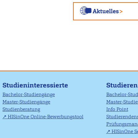
Aktuelles
Studieninteressierte
Studiere
Bachelor-Studiengänge
Bachelor-Stu
Master-Studiengänge
Master-Studi
Studienberatung
Info Point
HISinOne Online-Bewerbungstool
Studierendens
Prüfungsman
HISinOne Se