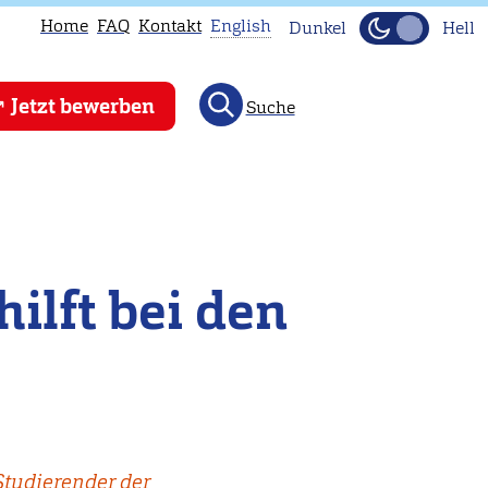
Home
FAQ
Kontakt
English
Dunkel
Hell
This
Jetzt bewerben
Suche
page
is
not
available
in
English.
ilft bei den
Head
to
our
English
main
page
 Studierender der
instead.