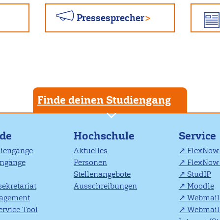
Pressesprecher
Finde deinen Studiengang
nde
Hochschule
Service
diengänge
Aktuelles
FlexNow 
engänge
Personen
FlexNow 
Stellenangebote
StudIP
ekretariat
Ausschreibungen
Moodle
agement
Webmail 
rvice Tool
Webmail 