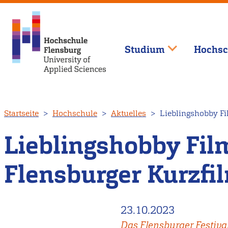
Studium
Hochsc
Direkt
Startseite
Hochschule
Aktuelles
Lieblingshobby Fi
zum
Inhalt
Lieblingshobby Film
Flensburger Kurzfi
23.10.2023
Das Flensburger Festival