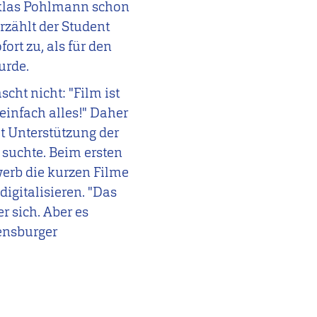
Niklas Pohlmann schon
rzählt der Student
ort zu, als für den
urde.
cht nicht: "Film ist
einfach alles!" Daher
mit Unterstützung der
 suchte. Beim ersten
erb die kurzen Filme
digitalisieren. "Das
r sich. Aber es
lensburger