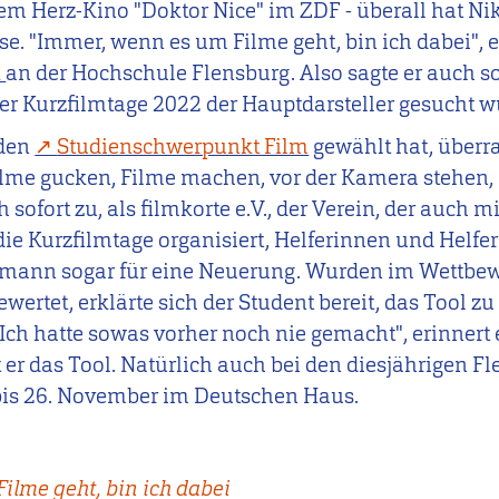
dem Herz-Kino "Doktor Nice" im ZDF - überall hat 
e. "Immer, wenn es um Filme geht, bin ich dabei", e
k
an der Hochschule Flensburg. Also sagte er auch sof
ger Kurzfilmtage 2022 der Hauptdarsteller gesucht w
 den
Studienschwerpunkt Film
gewählt hat, überras
lme gucken, Filme machen, vor der Kamera stehen, 
 sofort zu, als filmkorte e.V., der Verein, der auch 
ie Kurzfilmtage organisiert, Helferinnen und Helfer
hlmann sogar für eine Neuerung. Wurden im Wettbew
wertet, erklärte sich der Student bereit, das Tool zu 
Ich hatte sowas vorher noch nie gemacht", erinnert e
 er das Tool. Natürlich auch bei den diesjährigen F
bis 26. November im Deutschen Haus.
ilme geht, bin ich dabei