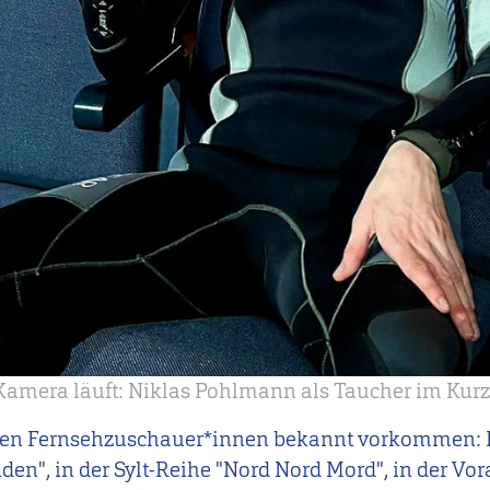
amera läuft: Niklas Pohlmann als Taucher im Kurzf
elen Fernsehzuschauer*innen bekannt vorkommen: 
n", in der Sylt-Reihe "Nord Nord Mord", in der Vo