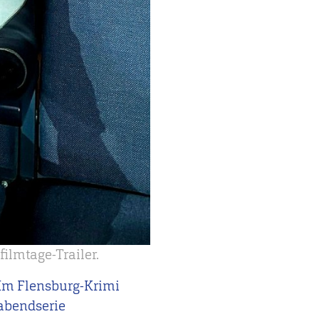
ilmtage-Trailer.
Im Flensburg-Krimi
rabendserie