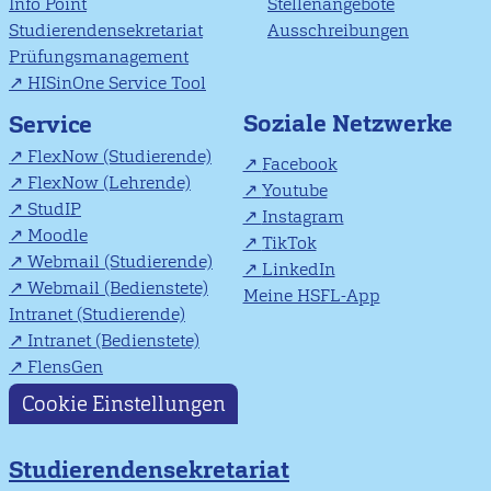
Info Point
Stellenangebote
Studierendensekretariat
Ausschreibungen
Prüfungsmanagement
HISinOne Service Tool
Soziale Netzwerke
Service
FlexNow (Studierende)
Facebook
FlexNow (Lehrende)
Youtube
StudIP
Instagram
Moodle
TikTok
Webmail (Studierende)
LinkedIn
Webmail (Bedienstete)
Meine HSFL-App
Intranet (Studierende)
Intranet (Bedienstete)
FlensGen
Cookie Einstellungen
Studierendensekretariat