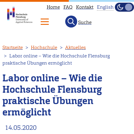
Home
FAQ
Kontakt
English
Dunke
Hell
Suche
This
page
is
Direkt
Startseite
Hochschule
Aktuelles
not
zum
Labor online – Wie die Hochschule Flensburg
available
Inhalt
praktische Übungen ermöglicht
in
English.
Labor online – Wie die
Head
Hochschule Flensburg
to
praktische Übungen
our
English
ermöglicht
main
page
14.05.2020
instead.