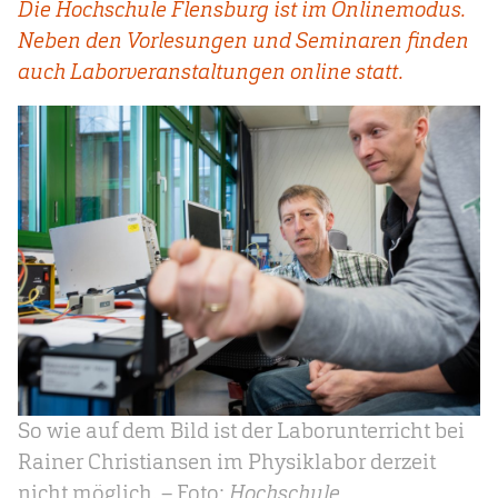
Die Hochschule Flensburg ist im Onlinemodus.
Neben den Vorlesungen und Seminaren finden
auch Laborveranstaltungen online statt.
So wie auf dem Bild ist der Laborunterricht bei
Rainer Christiansen im Physiklabor derzeit
nicht möglich. – Foto:
Hochschule