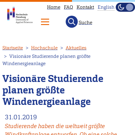
Home
FAQ
Kontakt
English
Dunke
Hell
Suche
This
page
is
Direkt
Startseite
Hochschule
Aktuelles
not
zum
Visionäre Studierende planen größte
available
Inhalt
Windenergieanlage
in
English.
Visionäre Studierende
Head
planen größte
to
Windenergieanlage
our
English
31.01.2019
main
page
Studierende haben die weltweit größte
instead.
Windkraftanlage entworfen. Ob eine solche