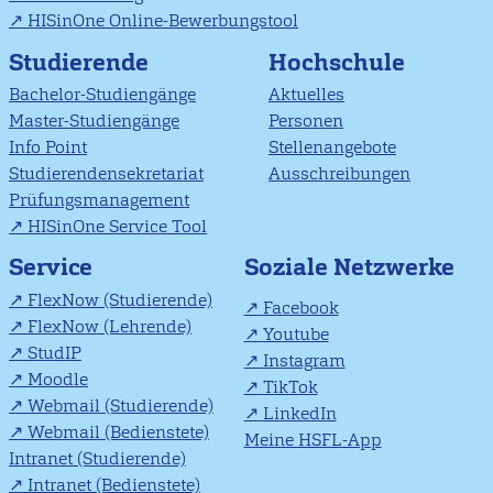
HISinOne Online-Bewerbungstool
Studierende
Hochschule
Bachelor-Studiengänge
Aktuelles
Master-Studiengänge
Personen
Info Point
Stellenangebote
Studierendensekretariat
Ausschreibungen
Prüfungsmanagement
HISinOne Service Tool
Soziale Netzwerke
Service
FlexNow (Studierende)
Facebook
FlexNow (Lehrende)
Youtube
StudIP
Instagram
Moodle
TikTok
Webmail (Studierende)
LinkedIn
Webmail (Bedienstete)
Meine HSFL-App
Intranet (Studierende)
Intranet (Bedienstete)