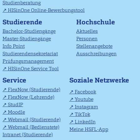
Studienberatung
HISinOne Online-Bewerbungstool
Studierende
Hochschule
Bachelor-Studiengänge
Aktuelles
Master-Studiengänge
Personen
Info Point
Stellenangebote
Studierendensekretariat
Ausschreibungen
Prüfungsmanagement
HISinOne Service Tool
Soziale Netzwerke
Service
FlexNow (Studierende)
Facebook
FlexNow (Lehrende)
Youtube
StudIP
Instagram
Moodle
TikTok
Webmail (Studierende)
LinkedIn
Webmail (Bedienstete)
Meine HSFL-App
Intranet (Studierende)