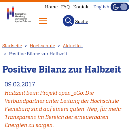
Home
FAQ
Kontakt
English
Dunke
Hell
Suche
This
page
is
Direkt
Startseite
Hochschule
Aktuelles
not
zum
Positive Bilanz zur Halbzeit
available
Inhalt
in
Positive Bilanz zur Halbzeit
English.
Head
09.02.2017
to
Halbzeit beim Projekt open_eGo: Die
our
Verbundpartner unter Leitung der Hochschule
English
Flensburg sind auf einem guten Weg, für mehr
main
Transparenz im Bereich der erneuerbaren
page
Energien zu sorgen.
instead.