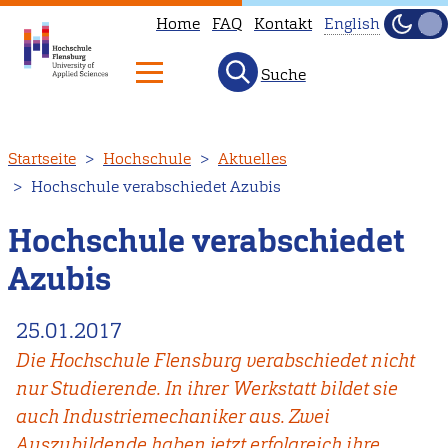
Home
FAQ
Kontakt
English
Dunke
Hell
Suche
This
page
is
Direkt
Startseite
Hochschule
Aktuelles
not
zum
Hochschule verabschiedet Azubis
available
Inhalt
in
Hochschule verabschiedet
English.
Azubis
Head
to
25.01.2017
our
Die Hochschule Flensburg verabschiedet nicht
English
nur Studierende. In ihrer Werkstatt bildet sie
main
auch Industriemechaniker aus. Zwei
page
Auszubildende haben jetzt erfolgreich ihre
instead.