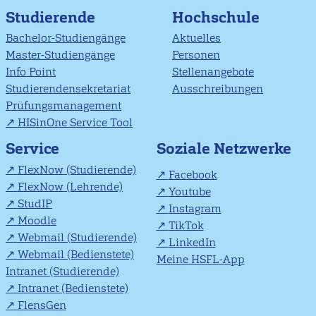
Studierende
Hochschule
Bachelor-Studiengänge
Aktuelles
Master-Studiengänge
Personen
Info Point
Stellenangebote
Studierendensekretariat
Ausschreibungen
Prüfungsmanagement
HISinOne Service Tool
Soziale Netzwerke
Service
FlexNow (Studierende)
Facebook
FlexNow (Lehrende)
Youtube
StudIP
Instagram
Moodle
TikTok
Webmail (Studierende)
LinkedIn
Webmail (Bedienstete)
Meine HSFL-App
Intranet (Studierende)
Intranet (Bedienstete)
FlensGen