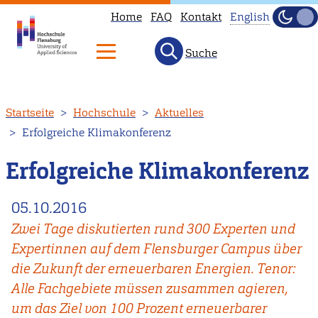
Home
FAQ
Kontakt
English
Dunke
Hell
Suche
This
page
is
Direkt
Startseite
Hochschule
Aktuelles
not
zum
Erfolgreiche Klimakonferenz
available
Inhalt
in
Erfolgreiche Klimakonferenz
English.
Head
05.10.2016
to
Zwei Tage diskutierten rund 300 Experten und
our
Expertinnen auf dem Flensburger Campus über
English
die Zukunft der erneuerbaren Energien. Tenor:
main
Alle Fachgebiete müssen zusammen agieren,
page
um das Ziel von 100 Prozent erneuerbarer
instead.