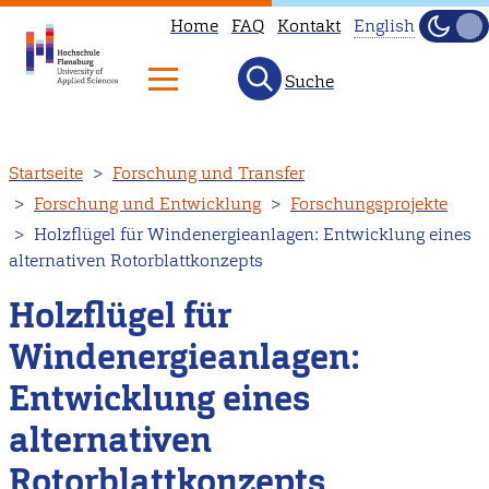
Home
FAQ
Kontakt
English
Dunke
Hell
Suche
This
page
is
Direkt
Startseite
Forschung und Transfer
not
zum
Forschung und Entwicklung
Forschungsprojekte
available
Inhalt
Holzflügel für Windenergieanlagen: Entwicklung eines
in
alternativen Rotorblattkonzepts
English.
Head
Holzflügel für
to
Windenergieanlagen:
our
Entwicklung eines
English
main
alternativen
page
Rotorblattkonzepts
instead.