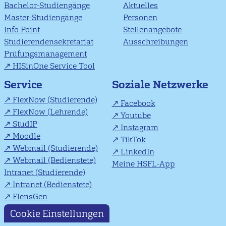
Bachelor-Studiengänge
Aktuelles
Master-Studiengänge
Personen
Info Point
Stellenangebote
Studierendensekretariat
Ausschreibungen
Prüfungsmanagement
HISinOne Service Tool
Soziale Netzwerke
Service
FlexNow (Studierende)
Facebook
FlexNow (Lehrende)
Youtube
StudIP
Instagram
Moodle
TikTok
Webmail (Studierende)
LinkedIn
Webmail (Bedienstete)
Meine HSFL-App
Intranet (Studierende)
Intranet (Bedienstete)
FlensGen
Cookie Einstellungen