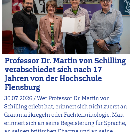
Professor Dr. Martin von Schilling
verabschiedet sich nach 17
Jahren von der Hochschule
Flensburg
30.07.2026
/
Wer Professor Dr. Martin von
Schilling erlebt hat, erinnert sich nicht zuerst an
Grammatikregeln oder Fachterminologie. Man
erinnert sich an seine Begeisterung für Sprache,
an seinen britischen Charme und an seine