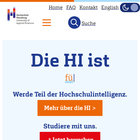
Home
FAQ
Kontakt
English
Dunke
Hell
Suche
Willkommen
Direkt
Die HI ist
zum
an
Inhalt
der
vielfältig
für Di
|
Hochschule
für Dich da
Flensburg
Werde Teil der Hochschulintelligenz.
kreativ
Mehr über die HI >
Studiere mit uns.
Jetzt bewerben