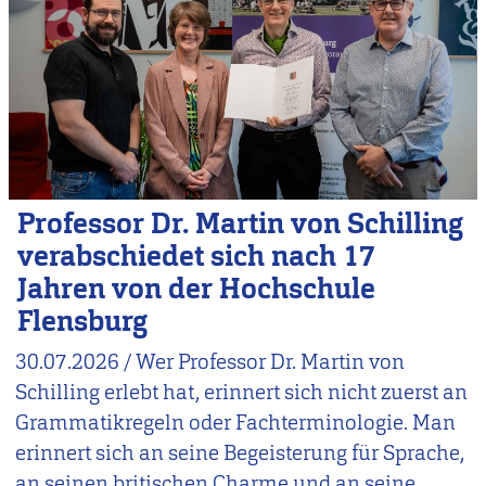
Professor Dr. Martin von Schilling
verabschiedet sich nach 17
Jahren von der Hochschule
Flensburg
30.07.2026
/
Wer Professor Dr. Martin von
Schilling erlebt hat, erinnert sich nicht zuerst an
Grammatikregeln oder Fachterminologie. Man
erinnert sich an seine Begeisterung für Sprache,
an seinen britischen Charme und an seine