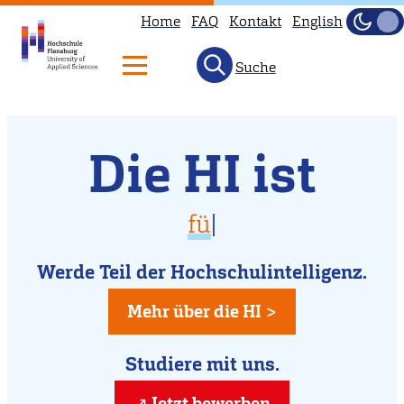
Home
FAQ
Kontakt
English
Dunke
Hell
Suche
Willkommen
Direkt
Die HI ist
zum
an
Inhalt
der
vielfältig
für D
|
Hochschule
für Dich da
Flensburg
Werde Teil der Hochschulintelligenz.
kreativ
Mehr über die HI >
Studiere mit uns.
Jetzt bewerben