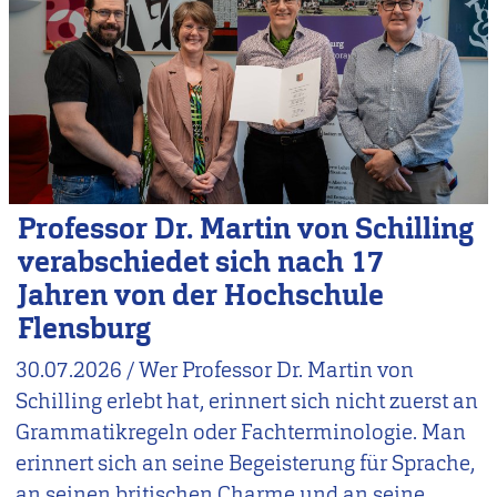
Professor Dr. Martin von Schilling
verabschiedet sich nach 17
Jahren von der Hochschule
Flensburg
30.07.2026
/
Wer Professor Dr. Martin von
Schilling erlebt hat, erinnert sich nicht zuerst an
Grammatikregeln oder Fachterminologie. Man
erinnert sich an seine Begeisterung für Sprache,
an seinen britischen Charme und an seine