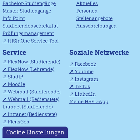
Bachelor-Studiengänge
Aktuelles
Master-Studiengänge
Personen
Info Point
Stellenangebote
Studierendensekretariat
Ausschreibungen
Prüfungsmanagement
HISinOne Service Tool
Soziale Netzwerke
Service
FlexNow (Studierende)
Facebook
FlexNow (Lehrende)
Youtube
StudIP
Instagram
Moodle
TikTok
Webmail (Studierende)
LinkedIn
Webmail (Bedienstete)
Meine HSFL-App
Intranet (Studierende)
Intranet (Bedienstete)
FlensGen
Cookie Einstellungen