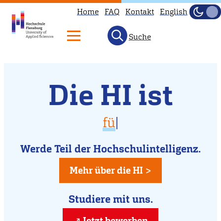
Home
FAQ
Kontakt
English
Dunke
Hell
Suche
Willkommen
Direkt
Die HI ist
zum
an
Inhalt
der
vielfältig
für D
|
Hochschule
für Dich da
Flensburg
Werde Teil der Hochschulintelligenz.
kreativ
Mehr über die HI >
Studiere mit uns.
Jetzt bewerben