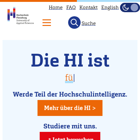
Home
FAQ
Kontakt
English
Dunke
Hell
Suche
Willkommen
Direkt
Die HI ist
zum
an
Inhalt
der
vielfältig
für D
|
Hochschule
für Dich da
Flensburg
Werde Teil der Hochschulintelligenz.
kreativ
Mehr über die HI >
Studiere mit uns.
Jetzt bewerben