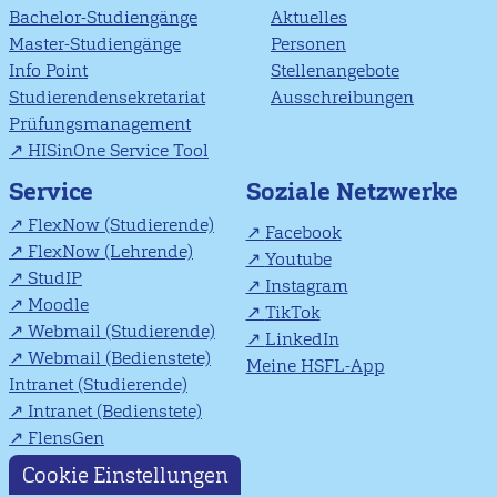
Bachelor-Studiengänge
Aktuelles
Master-Studiengänge
Personen
Info Point
Stellenangebote
Studierendensekretariat
Ausschreibungen
Prüfungsmanagement
HISinOne Service Tool
Soziale Netzwerke
Service
FlexNow (Studierende)
Facebook
FlexNow (Lehrende)
Youtube
StudIP
Instagram
Moodle
TikTok
Webmail (Studierende)
LinkedIn
Webmail (Bedienstete)
Meine HSFL-App
Intranet (Studierende)
Intranet (Bedienstete)
FlensGen
Cookie Einstellungen