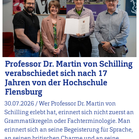
Professor Dr. Martin von Schilling
verabschiedet sich nach 17
Jahren von der Hochschule
Flensburg
30.07.2026
/
Wer Professor Dr. Martin von
Schilling erlebt hat, erinnert sich nicht zuerst an
Grammatikregeln oder Fachterminologie. Man
erinnert sich an seine Begeisterung für Sprache,
an seinen britischen Charme und an seine