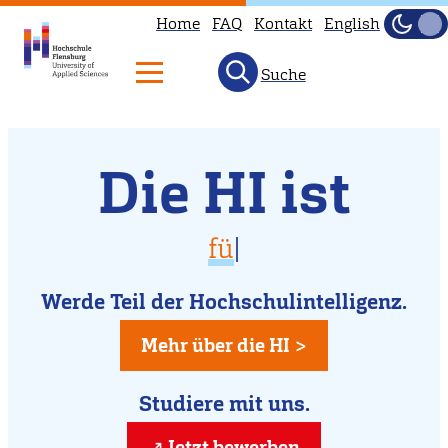
Home
FAQ
Kontakt
English
Dunke
Hell
Suche
Willkommen
Direkt
Die HI ist
zum
an
Inhalt
der
vielfältig
für D
|
Hochschule
für Dich da
Flensburg
Werde Teil der Hochschulintelligenz.
kreativ
Mehr über die HI >
Studiere mit uns.
Jetzt bewerben