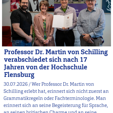
Professor Dr. Martin von Schilling
verabschiedet sich nach 17
Jahren von der Hochschule
Flensburg
30.07.2026
/
Wer Professor Dr. Martin von
Schilling erlebt hat, erinnert sich nicht zuerst an
Grammatikregeln oder Fachterminologie. Man
erinnert sich an seine Begeisterung für Sprache,
an seinen britischen Charme und an seine