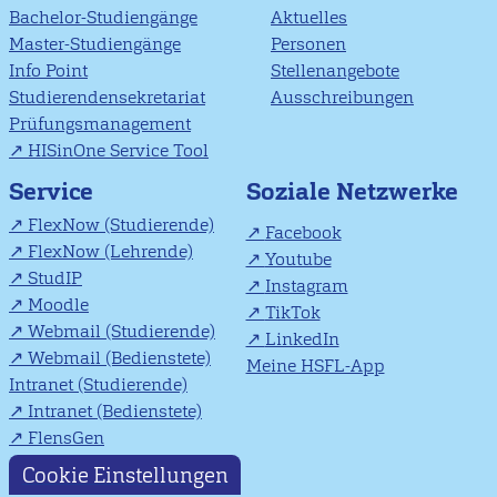
Bachelor-Studiengänge
Aktuelles
Master-Studiengänge
Personen
Info Point
Stellenangebote
Studierendensekretariat
Ausschreibungen
Prüfungsmanagement
HISinOne Service Tool
Soziale Netzwerke
Service
FlexNow (Studierende)
Facebook
FlexNow (Lehrende)
Youtube
StudIP
Instagram
Moodle
TikTok
Webmail (Studierende)
LinkedIn
Webmail (Bedienstete)
Meine HSFL-App
Intranet (Studierende)
Intranet (Bedienstete)
FlensGen
Cookie Einstellungen