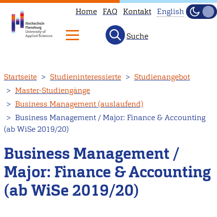
Home
FAQ
Kontakt
English
Dunke
Hell
Suche
This
page
is
Direkt
Startseite
Studieninteressierte
Studienangebot
not
zum
Master-Studiengänge
available
Inhalt
Business Management (auslaufend)
in
Business Management / Major: Finance & Accounting
English.
(ab WiSe 2019/20)
Head
to
Business Management /
our
Major: Finance & Accounting
English
(ab WiSe 2019/20)
main
page
instead.