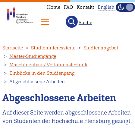
Home
FAQ
Kontakt
English
Dunke
Hell
Suche
This
page
is
Direkt
Startseite
Studieninteressierte
Studienangebot
not
zum
Master-Studiengänge
available
Inhalt
Maschinenbau / Verfahrenstechnik
in
Einblicke in den Studiengang
English.
Abgeschlossene Arbeiten
Head
to
Abgeschlossene Arbeiten
our
English
Auf dieser Seite werden abgeschlossene Arbeiten
main
von Studenten der Hochschule Flensburg gezeigt.
page
instead.