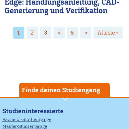
Edge: Handlungsanleitung, CAD-
Generierung und Verifikation
Seitennummerierung
Page
1
Page
2
Page
3
Page
4
Page
5
Nächste
››
Letzte
Älteste »
Seite
Seite
Finde deinen Studiengang
Studieninteressierte
Bachelor-Studiengänge
Master-Studiengänge