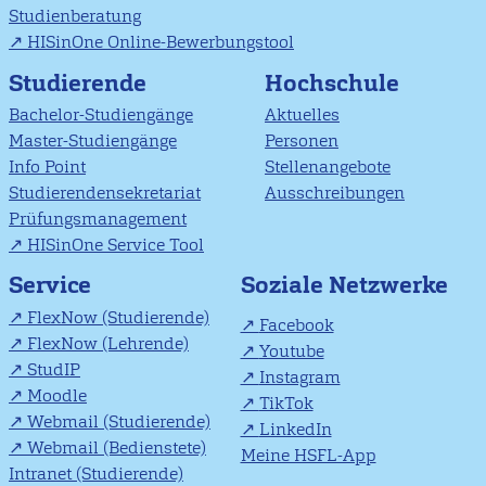
Studienberatung
HISinOne Online-Bewerbungstool
Studierende
Hochschule
Bachelor-Studiengänge
Aktuelles
Master-Studiengänge
Personen
Info Point
Stellenangebote
Studierendensekretariat
Ausschreibungen
Prüfungsmanagement
HISinOne Service Tool
Soziale Netzwerke
Service
FlexNow (Studierende)
Facebook
FlexNow (Lehrende)
Youtube
StudIP
Instagram
Moodle
TikTok
Webmail (Studierende)
LinkedIn
Webmail (Bedienstete)
Meine HSFL-App
Intranet (Studierende)