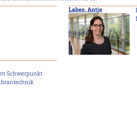
Labes, Antje
dem Schwerpunkt
brantechnik