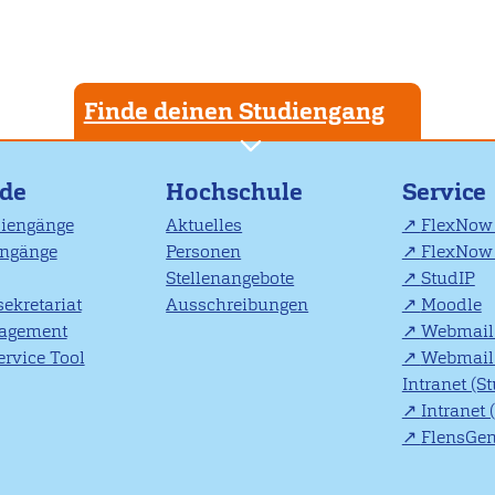
Finde deinen Studiengang
nde
Hochschule
Service
diengänge
Aktuelles
FlexNow 
engänge
Personen
FlexNow 
Stellenangebote
StudIP
ekretariat
Ausschreibungen
Moodle
agement
Webmail 
rvice Tool
Webmail 
Intranet (S
Intranet 
FlensGe