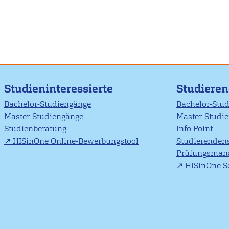
Studieninteressierte
Studiere
Bachelor-Studiengänge
Bachelor-Stu
Master-Studiengänge
Master-Studi
Studienberatung
Info Point
HISinOne Online-Bewerbungstool
Studierendens
Prüfungsman
HISinOne Se