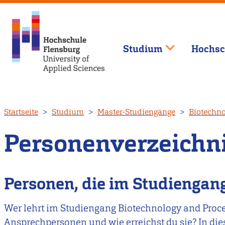
Studium
Hochsc
Direkt
Startseite
Studium
Master-Studiengänge
Biotechno
zum
Inhalt
Personenverzeichn
Personen, die im Studiengang
Wer lehrt im Studiengang Biotechnology and Proce
Ansprechpersonen und wie erreichst du sie? In dies