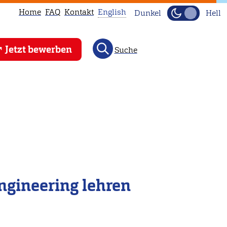
Home
FAQ
Kontakt
English
Dunkel
Hell
This
Jetzt bewerben
Suche
page
is
not
available
in
English.
Head
to
our
ngineering lehren
English
main
page
instead.