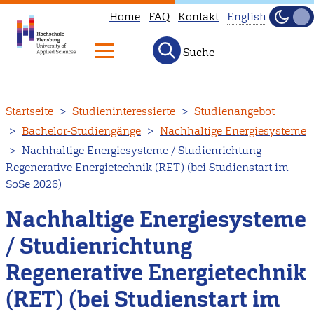
Home
FAQ
Kontakt
English
Dunke
Hell
Suche
This
page
is
Direkt
Startseite
Studieninteressierte
Studienangebot
not
zum
Bachelor-Studiengänge
Nachhaltige Energiesysteme
available
Inhalt
Nachhaltige Energiesysteme / Studienrichtung
in
Regenerative Energietechnik (RET) (bei Studienstart im
English.
SoSe 2026)
Head
Nachhaltige Energiesysteme
to
our
/ Studienrichtung
English
Regenerative Energietechnik
main
page
(RET) (bei Studienstart im
instead.