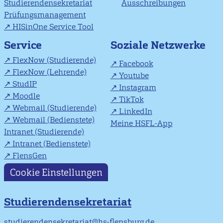
Studierendensekretariat
Ausschreibungen
Prüfungsmanagement
HISinOne Service Tool
Soziale Netzwerke
Service
FlexNow (Studierende)
Facebook
FlexNow (Lehrende)
Youtube
StudIP
Instagram
Moodle
TikTok
Webmail (Studierende)
LinkedIn
Webmail (Bedienstete)
Meine HSFL-App
Intranet (Studierende)
Intranet (Bedienstete)
FlensGen
Cookie Einstellungen
Studierendensekretariat
studierendensekretariat@hs-flensburg.de