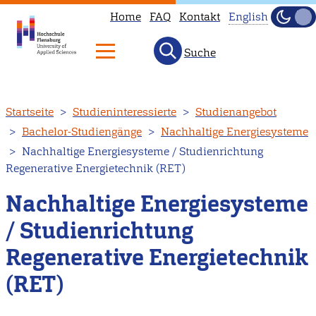
Home
FAQ
Kontakt
English
Dunke
Hell
Suche
This
page
is
Direkt
Startseite
Studieninteressierte
Studienangebot
not
zum
Bachelor-Studiengänge
Nachhaltige Energiesysteme
available
Inhalt
Nachhaltige Energiesysteme / Studienrichtung
in
Regenerative Energietechnik (RET)
English.
Head
Nachhaltige Energiesysteme
to
/ Studienrichtung
our
Regenerative Energietechnik
English
main
(RET)
page
instead.