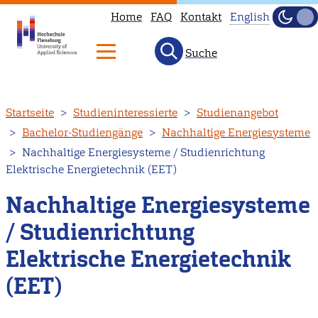
Home
FAQ
Kontakt
English
Dunke
Hell
Suche
This
page
is
Direkt
Startseite
Studieninteressierte
Studienangebot
not
zum
Bachelor-Studiengänge
Nachhaltige Energiesysteme
available
Inhalt
Nachhaltige Energiesysteme / Studienrichtung
in
Elektrische Energietechnik (EET)
English.
Head
Nachhaltige Energiesysteme
to
/ Studienrichtung
our
Elektrische Energietechnik
English
main
(EET)
page
instead.