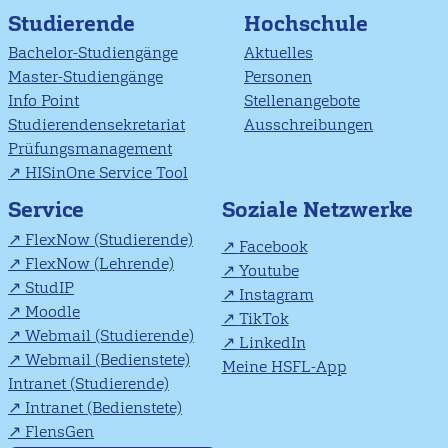
Studierende
Hochschule
Bachelor-Studiengänge
Aktuelles
Master-Studiengänge
Personen
Info Point
Stellenangebote
Studierendensekretariat
Ausschreibungen
Prüfungsmanagement
HISinOne Service Tool
Soziale Netzwerke
Service
FlexNow (Studierende)
Facebook
FlexNow (Lehrende)
Youtube
StudIP
Instagram
Moodle
TikTok
Webmail (Studierende)
LinkedIn
Webmail (Bedienstete)
Meine HSFL-App
Intranet (Studierende)
Intranet (Bedienstete)
FlensGen