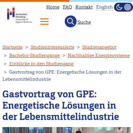
Home
FAQ
Kontakt
English
Dunke
Hell
Suche
This
page
is
Direkt
Startseite
Studieninteressierte
Studienangebot
not
zum
Bachelor-Studiengänge
Nachhaltige Energiesysteme
available
Inhalt
Einblicke in den Studiengang
in
Gastvortrag von GPE: Energetische Lösungen in der
English.
Lebensmittelindustrie
Head
to
Gastvortrag von GPE:
our
Energetische Lösungen in
English
der Lebensmittelindustrie
main
page
instead.