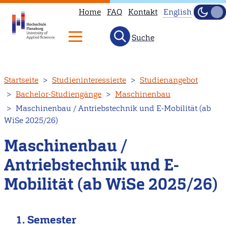
Home
FAQ
Kontakt
English
Dunke
Hell
Suche
This
page
is
Direkt
Startseite
Studieninteressierte
Studienangebot
not
zum
Bachelor-Studiengänge
Maschinenbau
available
Inhalt
Maschinenbau / Antriebstechnik und E-Mobilität (ab
in
WiSe 2025/26)
English.
Head
Maschinenbau /
to
Antriebstechnik und E-
our
Mobilität (ab WiSe 2025/26)
English
main
page
1. Semester
instead.