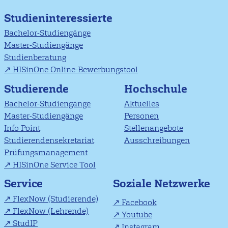
Studieninteressierte
Bachelor-Studiengänge
Master-Studiengänge
Studienberatung
HISinOne Online-Bewerbungstool
Studierende
Hochschule
Bachelor-Studiengänge
Aktuelles
Master-Studiengänge
Personen
Info Point
Stellenangebote
Studierendensekretariat
Ausschreibungen
Prüfungsmanagement
HISinOne Service Tool
Soziale Netzwerke
Service
FlexNow (Studierende)
Facebook
FlexNow (Lehrende)
Youtube
StudIP
Instagram