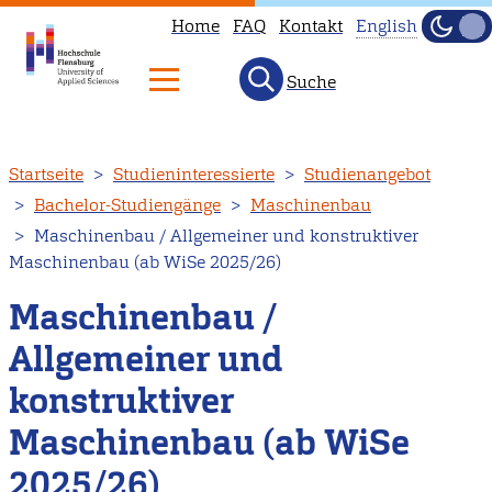
Home
FAQ
Kontakt
English
Dunke
Hell
Suche
This
page
is
Direkt
Startseite
Studieninteressierte
Studienangebot
not
zum
Bachelor-Studiengänge
Maschinenbau
available
Inhalt
Maschinenbau / Allgemeiner und konstruktiver
in
Maschinenbau (ab WiSe 2025/26)
English.
Head
Maschinenbau /
to
Allgemeiner und
our
konstruktiver
English
main
Maschinenbau (ab WiSe
page
2025/26)
instead.