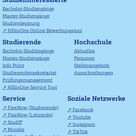
Bachelor-Studiengänge
Master-Studiengänge
Studienberatung
HISinOne Online-Bewerbungstool
Studierende
Hochschule
Bachelor-Studiengänge
Aktuelles
Master-Studiengänge
Personen
Info Point
Stellenangebote
Studierendensekretariat
Ausschreibungen
Prüfungsmanagement
HISinOne Service Tool
Soziale Netzwerke
Service
FlexNow (Studierende)
Facebook
FlexNow (Lehrende)
Youtube
StudIP
Instagram
Moodle
TikTok