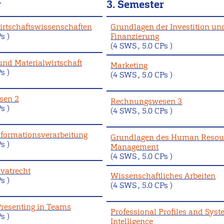
r
3. Semester
Wirtschaftswissenschaften
Grundlagen der Investition un
s )
Finanzierung
(4 SWS , 5.0 CPs )
und Materialwirtschaft
Marketing
s )
(4 SWS , 5.0 CPs )
sen 2
Rechnungswesen 3
s )
(4 SWS , 5.0 CPs )
Informationsverarbeitung
Grundlagen des Human Resou
s )
Management
(4 SWS , 5.0 CPs )
ivatrecht
Wissenschaftliches Arbeiten
s )
(4 SWS , 5.0 CPs )
resenting in Teams
Professional Profiles and Syst
s )
Intelligence