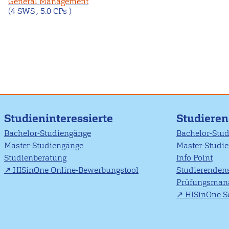
General Management
(4 SWS , 5.0 CPs )
Studieninteressierte
Studiere
Bachelor-Studiengänge
Bachelor-Stu
Master-Studiengänge
Master-Studi
Studienberatung
Info Point
HISinOne Online-Bewerbungstool
Studierendens
Prüfungsman
HISinOne Se