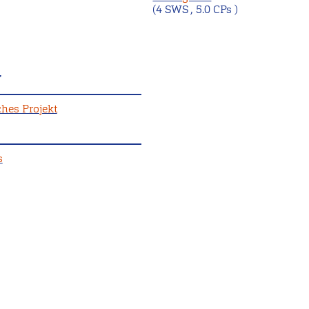
(4 SWS , 5.0 CPs )
r
hes Projekt
s