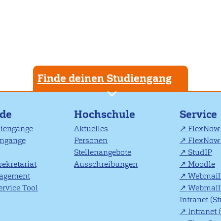
Finde deinen Studiengang
nde
Hochschule
Service
diengänge
Aktuelles
FlexNow 
engänge
Personen
FlexNow 
Stellenangebote
StudIP
ekretariat
Ausschreibungen
Moodle
agement
Webmail 
rvice Tool
Webmail 
Intranet (S
Intranet 