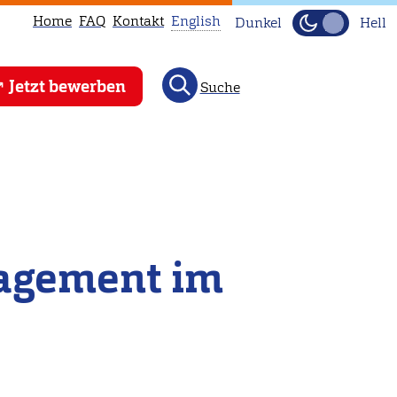
Home
FAQ
Kontakt
English
Dunkel
Hell
This
Jetzt bewerben
Suche
page
is
not
available
in
English.
Head
nagement im
to
our
English
main
page
instead.