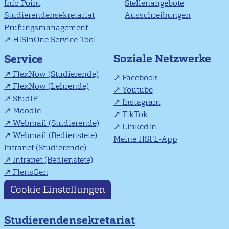
Info Point
Stellenangebote
Studierendensekretariat
Ausschreibungen
Prüfungsmanagement
HISinOne Service Tool
Soziale Netzwerke
Service
FlexNow (Studierende)
Facebook
FlexNow (Lehrende)
Youtube
StudIP
Instagram
Moodle
TikTok
Webmail (Studierende)
LinkedIn
Webmail (Bedienstete)
Meine HSFL-App
Intranet (Studierende)
Intranet (Bedienstete)
FlensGen
Cookie Einstellungen
Studierendensekretariat