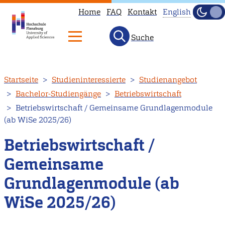
Home
FAQ
Kontakt
English
Dunke
Hell
Suche
This
page
is
Direkt
Startseite
Studieninteressierte
Studienangebot
not
zum
Bachelor-Studiengänge
Betriebswirtschaft
available
Inhalt
Betriebswirtschaft / Gemeinsame Grundlagenmodule
in
(ab WiSe 2025/26)
English.
Head
Betriebswirtschaft /
to
Gemeinsame
our
Grundlagenmodule (ab
English
main
WiSe 2025/26)
page
instead.