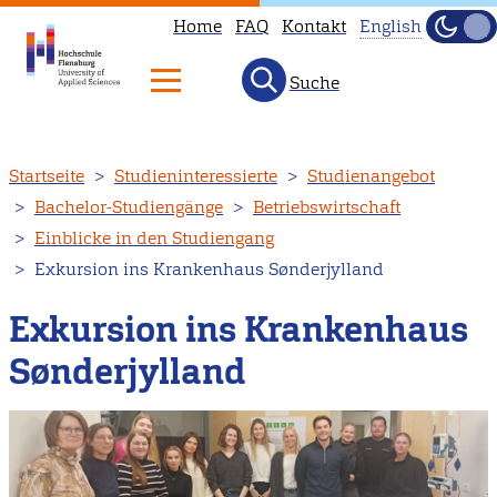
Home
FAQ
Kontakt
English
Dunke
Hell
Suche
This
page
is
Direkt
Startseite
Studieninteressierte
Studienangebot
not
zum
Bachelor-Studiengänge
Betriebswirtschaft
available
Inhalt
Einblicke in den Studiengang
in
Exkursion ins Krankenhaus Sønderjylland
English.
Head
Exkursion ins Krankenhaus
to
Sønderjylland
our
English
main
page
instead.