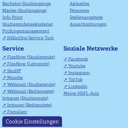
Bachelor-Studiengänge
Aktuelles
Master-Studiengänge
Personen
Info Point
Stellenangebote
Studierendensekretariat
Ausschreibungen
Prüfungsmanagement
HISinOne Service Tool
Soziale Netzwerke
Service
FlexNow (Studierende)
Facebook
FlexNow (Lehrende)
Youtube
StudIP
Instagram
Moodle
TikTok
Webmail (Studierende)
LinkedIn
Webmail (Bedienstete)
Meine HSFL-App
Intranet (Studierende)
Intranet (Bedienstete)
FlensGen
Cookie Einstellungen