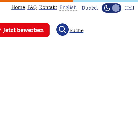
Home
FAQ
Kontakt
English
Dunkel
Hell
This
Jetzt bewerben
Suche
page
is
not
available
in
English.
Head
to
our
English
main
page
instead.