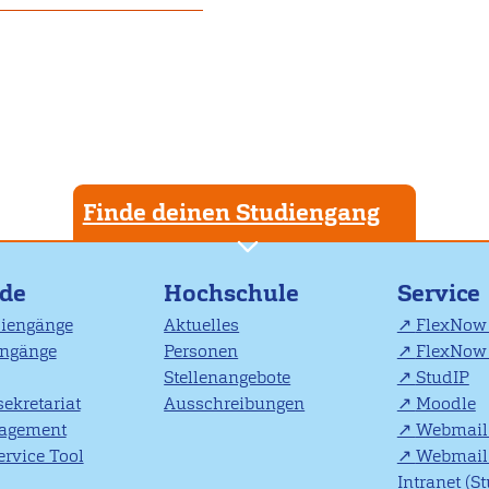
Finde deinen Studiengang
nde
Hochschule
Service
diengänge
Aktuelles
FlexNow 
engänge
Personen
FlexNow 
Stellenangebote
StudIP
ekretariat
Ausschreibungen
Moodle
agement
Webmail 
rvice Tool
Webmail 
Intranet (S