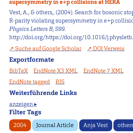
supersymmetry in e+p collisions at HERA
Vest, A., & others,. (2004). Search for bosonic st
R-parity violating supersymmetry in e+p collisi
Physics Letters B
,
599
.
http://doi.org/https://doi.org/10.1016/j.physlet
Suche auf Google Scholar
DOI Verweis
Exportformate
BibTeX
EndNote X3 XML
EndNote 7 XML
EndNote tagged
RIS
Weiterführende Links
anzeigen ▸
Filter Tags
2004
Journal Article
Anja Vest
other