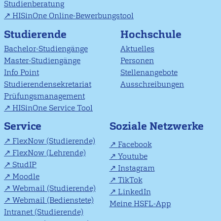
Studienberatung
HISinOne Online-Bewerbungstool
Studierende
Hochschule
Bachelor-Studiengänge
Aktuelles
Master-Studiengänge
Personen
Info Point
Stellenangebote
Studierendensekretariat
Ausschreibungen
Prüfungsmanagement
HISinOne Service Tool
Soziale Netzwerke
Service
FlexNow (Studierende)
Facebook
FlexNow (Lehrende)
Youtube
StudIP
Instagram
Moodle
TikTok
Webmail (Studierende)
LinkedIn
Webmail (Bedienstete)
Meine HSFL-App
Intranet (Studierende)