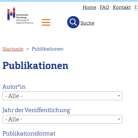
Home
FAQ
Kontakt
E
Suche
T
p
is
Direkt
Startseite
Publikationen
n
zum
a
Inhalt
Publikationen
i
E
H
Autor*in
to
- Alle -
o
Jahr der Veröffentlichung
E
- Alle -
m
p
Publikationsformat
i