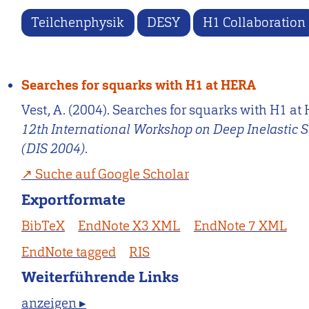
Teilchenphysik
DESY
H1 Collaboration
Searches for squarks with H1 at HERA
Vest, A. (2004). Searches for squarks with H1 at
12th International Workshop on Deep Inelastic S
(DIS 2004)
.
Suche auf Google Scholar
Exportformate
BibTeX
EndNote X3 XML
EndNote 7 XML
EndNote tagged
RIS
Weiterführende Links
anzeigen ▸