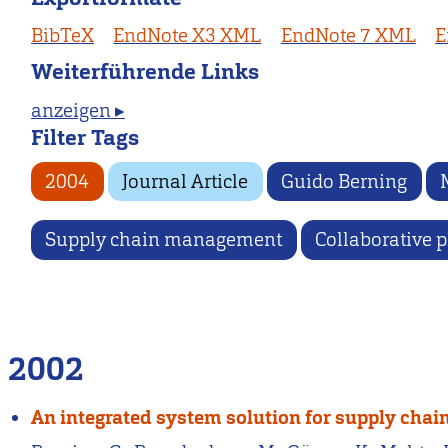
BibTeX
EndNote X3 XML
EndNote 7 XML
E
Weiterführende Links
anzeigen ▸
Filter Tags
2004
Journal Article
Guido Berning
Supply chain management
Collaborative 
2002
An integrated system solution for supply chai