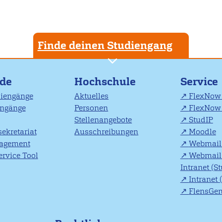
Finde deinen Studiengang
nde
Hochschule
Service
diengänge
Aktuelles
FlexNow 
engänge
Personen
FlexNow 
Stellenangebote
StudIP
ekretariat
Ausschreibungen
Moodle
agement
Webmail 
rvice Tool
Webmail 
Intranet (S
Intranet 
FlensGe