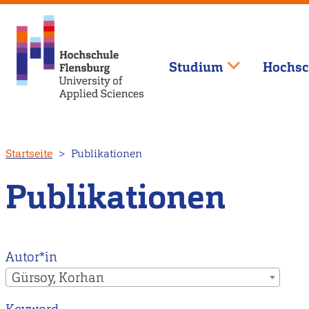
Studium
Hochsc
Direkt
Startseite
Publikationen
zum
Inhalt
Publikationen
Autor*in
Gürsoy, Korhan