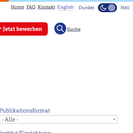
Home
FAQ
Kontakt
English
Dunkel
Hell
This
Jetzt bewerben
Suche
page
is
not
available
in
English.
Head
to
our
English
Publikationsformat
main
- Alle -
page
instead.