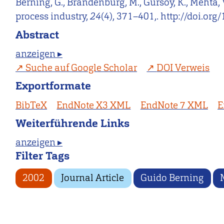
Berning, G., Brandenburg, M., Gürsoy, K., Mehta, 
process industry,
24
(4), 371–401,. http://doi.o
Abstract
anzeigen ▸
Suche auf Google Scholar
DOI Verweis
Exportformate
BibTeX
EndNote X3 XML
EndNote 7 XML
E
Weiterführende Links
anzeigen ▸
Filter Tags
2002
Journal Article
Guido Berning