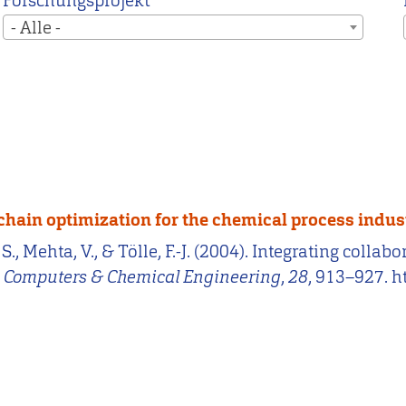
Forschungsprojekt
- Alle -
 chain optimization for the chemical process indu
. S., Mehta, V., & Tölle, F.-J. (2004). Integrating col
.
Computers & Chemical Engineering
,
28
, 913–927. 