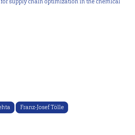
on for supply chain optimization in the chemical
ehta
Franz-Josef Tölle