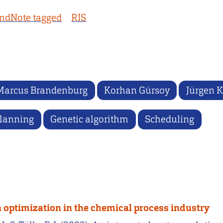
ndNote tagged
RIS
Marcus Brandenburg
Korhan Gürsoy
Jürgen K
planning
Genetic algorithm
Scheduling
n optimization in the chemical process industry