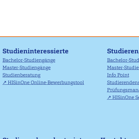
Studieninteressierte
Studiere
Bachelor-Studiengänge
Bachelor-Stu
Master-Studiengänge
Master-Studi
Studienberatung
Info Point
HISinOne Online-Bewerbungstool
Studierendens
Prüfungsman
HISinOne Se