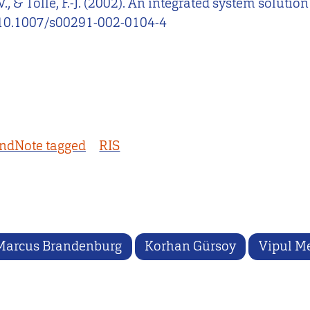
V., & Tölle, F.-J. (2002). An integrated system soluti
rg/10.1007/s00291-002-0104-4
ndNote tagged
RIS
Marcus Brandenburg
Korhan Gürsoy
Vipul M