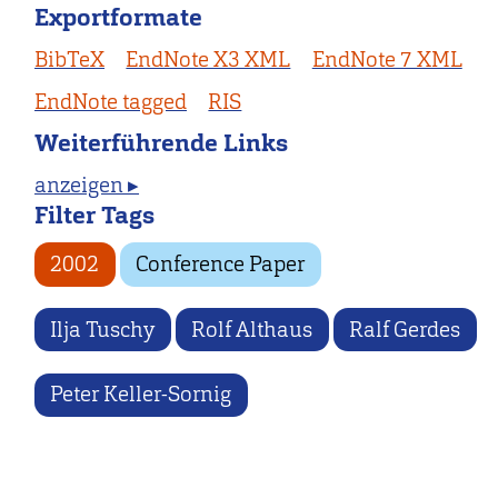
Exportformate
BibTeX
EndNote X3 XML
EndNote 7 XML
EndNote tagged
RIS
Weiterführende Links
anzeigen ▸
Filter Tags
2002
Conference Paper
Ilja Tuschy
Rolf Althaus
Ralf Gerdes
Peter Keller-Sornig