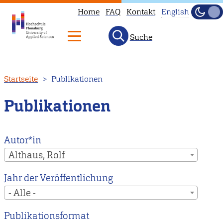
Home
FAQ
Kontakt
English
Dunke
Hell
Suche
This
page
is
Direkt
Startseite
Publikationen
not
zum
available
Inhalt
Publikationen
in
English.
Head
Autor*in
to
Althaus, Rolf
our
Jahr der Veröffentlichung
English
- Alle -
main
page
Publikationsformat
instead.