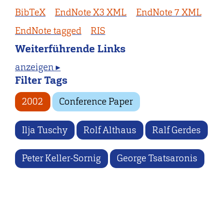
BibTeX
EndNote X3 XML
EndNote 7 XML
EndNote tagged
RIS
Weiterführende Links
anzeigen ▸
Filter Tags
2002
Conference Paper
Ilja Tuschy
Rolf Althaus
Ralf Gerdes
Peter Keller-Sornig
George Tsatsaronis