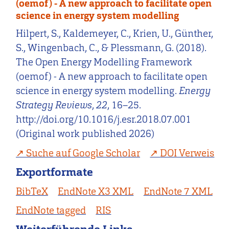
(oemof) - A new approach to facilitate open
science in energy system modelling
Hilpert, S., Kaldemeyer, C., Krien, U., Günther,
S., Wingenbach, C., & Plessmann, G. (2018).
The Open Energy Modelling Framework
(oemof) - A new approach to facilitate open
science in energy system modelling.
Energy
Strategy Reviews
,
22
, 16–25.
http://doi.org/10.1016/j.esr.2018.07.001
(Original work published 2026)
Suche auf Google Scholar
DOI Verweis
Exportformate
BibTeX
EndNote X3 XML
EndNote 7 XML
EndNote tagged
RIS