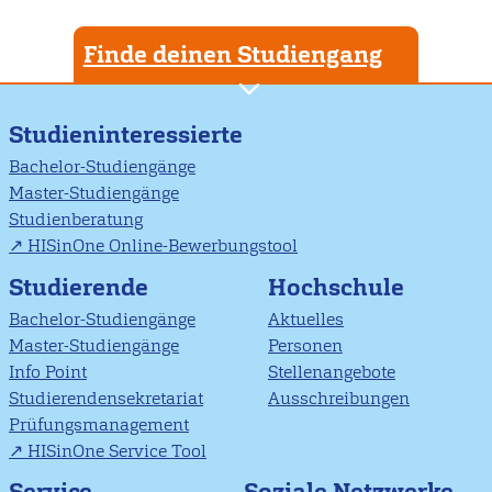
Finde deinen Studiengang
Studieninteressierte
Bachelor-Studiengänge
Master-Studiengänge
Studienberatung
HISinOne Online-Bewerbungstool
Studierende
Hochschule
Bachelor-Studiengänge
Aktuelles
Master-Studiengänge
Personen
Info Point
Stellenangebote
Studierendensekretariat
Ausschreibungen
Prüfungsmanagement
HISinOne Service Tool
Soziale Netzwerke
Service