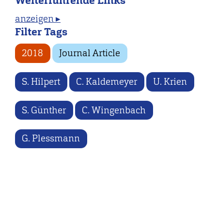
Weiterführende Links
anzeigen ▸
Filter Tags
2018
Journal Article
S. Hilpert
C. Kaldemeyer
U. Krien
S. Günther
C. Wingenbach
G. Plessmann