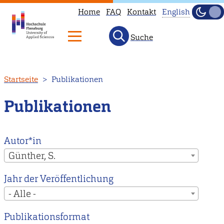
Home
FAQ
Kontakt
English
Dunke
Hell
Suche
This
page
is
Direkt
Startseite
Publikationen
not
zum
available
Inhalt
Publikationen
in
English.
Head
Autor*in
to
Günther, S.
our
Jahr der Veröffentlichung
English
- Alle -
main
page
Publikationsformat
instead.