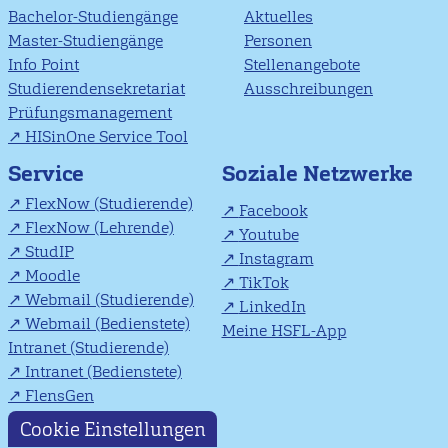
Bachelor-Studiengänge
Aktuelles
Master-Studiengänge
Personen
Info Point
Stellenangebote
Studierendensekretariat
Ausschreibungen
Prüfungsmanagement
HISinOne Service Tool
Soziale Netzwerke
Service
FlexNow (Studierende)
Facebook
FlexNow (Lehrende)
Youtube
StudIP
Instagram
Moodle
TikTok
Webmail (Studierende)
LinkedIn
Webmail (Bedienstete)
Meine HSFL-App
Intranet (Studierende)
Intranet (Bedienstete)
FlensGen
Cookie Einstellungen