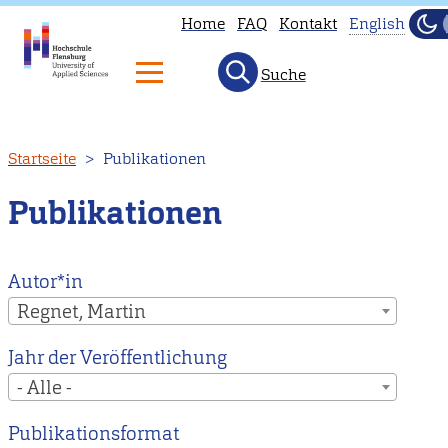
Home
FAQ
Kontakt
English
Dun
Hel
Suche
This
page
is
Direkt
Startseite
Publikationen
not
zum
availab
Inhalt
Publikationen
in
English.
Head
Autor*in
to
Regnet, Martin
our
Jahr der Veröffentlichung
English
- Alle -
main
page
Publikationsformat
instead.