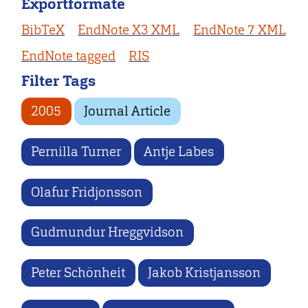
Exportformate
BibTeX
EndNote X3 XML
EndNote 7 XML
EndNote tagged
RIS
Filter Tags
2005
Journal Article
Pernilla Turner
Antje Labes
Olafur Fridjonsson
Gudmundur Hreggvidson
Peter Schönheit
Jakob Kristjansson