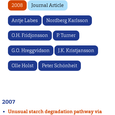
2008
Journal Article
Antje Labes
Nordberg Karlsson
O.H. Fridjonsson
P. Turner
G.O. Hreggvidson
J.K. Kristjansson
Olle Holst
Peter Schönheit
2007
Unusual starch degradation pathway via