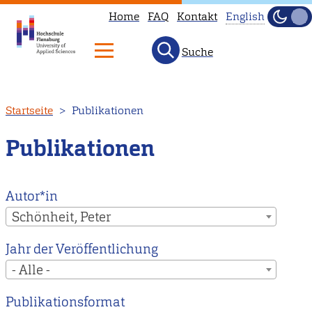
Home
FAQ
Kontakt
English
Dunke
Hell
Suche
This
page
is
Direkt
Startseite
Publikationen
not
zum
available
Inhalt
Publikationen
in
English.
Head
Autor*in
to
Schönheit, Peter
our
Jahr der Veröffentlichung
English
- Alle -
main
page
Publikationsformat
instead.