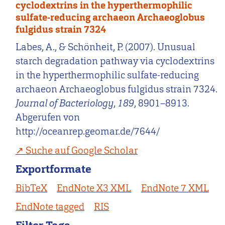
cyclodextrins in the hyperthermophilic
sulfate-reducing archaeon Archaeoglobus
fulgidus strain 7324
Labes, A., & Schönheit, P. (2007). Unusual
starch degradation pathway via cyclodextrins
in the hyperthermophilic sulfate-reducing
archaeon Archaeoglobus fulgidus strain 7324.
Journal of Bacteriology
,
189
, 8901–8913.
Abgerufen von
http://oceanrep.geomar.de/7644/
Suche auf Google Scholar
Exportformate
BibTeX
EndNote X3 XML
EndNote 7 XML
EndNote tagged
RIS