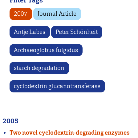
Filter Tags
2007
Journal Article
Antje Labes
Peter Schönheit
Archaeoglobus fulgidus
starch degradation
cyclodextrin glucanotransferase
2005
Two novel cyclodextrin-degrading enzymes