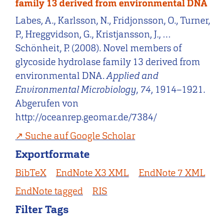
family 13 derived from environmental DNA
Labes, A., Karlsson, N., Fridjonsson, O., Turner,
P., Hreggvidson, G., Kristjansson, J., …
Schönheit, P. (2008). Novel members of
glycoside hydrolase family 13 derived from
environmental DNA.
Applied and
Environmental Microbiology
,
74
, 1914–1921.
Abgerufen von
http://oceanrep.geomar.de/7384/
Suche auf Google Scholar
Exportformate
BibTeX
EndNote X3 XML
EndNote 7 XML
EndNote tagged
RIS
Filter Tags