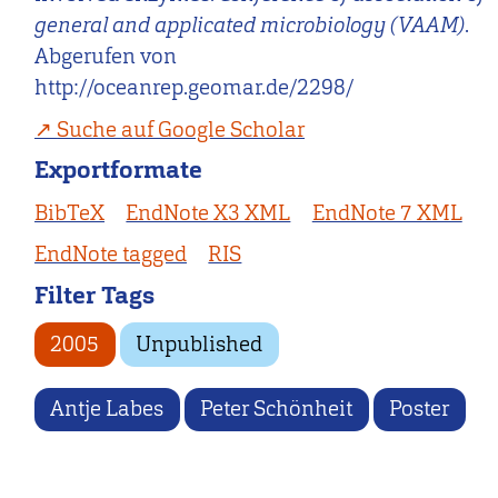
general and applicated microbiology (VAAM)
.
Abgerufen von
http://oceanrep.geomar.de/2298/
Suche auf Google Scholar
Exportformate
BibTeX
EndNote X3 XML
EndNote 7 XML
EndNote tagged
RIS
Filter Tags
2005
Unpublished
Antje Labes
Peter Schönheit
Poster