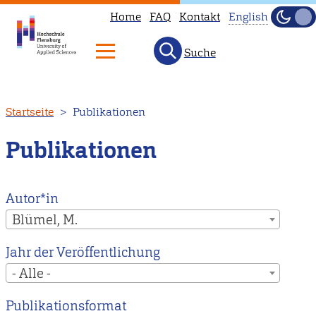
Home
FAQ
Kontakt
English
Dunke
Hell
Suche
This
page
is
Direkt
Startseite
Publikationen
not
zum
available
Inhalt
Publikationen
in
English.
Head
Autor*in
to
Blümel, M.
our
Jahr der Veröffentlichung
English
- Alle -
main
page
Publikationsformat
instead.