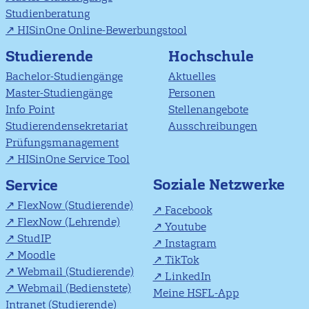
Studienberatung
HISinOne Online-Bewerbungstool
Studierende
Hochschule
Bachelor-Studiengänge
Aktuelles
Master-Studiengänge
Personen
Info Point
Stellenangebote
Studierendensekretariat
Ausschreibungen
Prüfungsmanagement
HISinOne Service Tool
Soziale Netzwerke
Service
FlexNow (Studierende)
Facebook
FlexNow (Lehrende)
Youtube
StudIP
Instagram
Moodle
TikTok
Webmail (Studierende)
LinkedIn
Webmail (Bedienstete)
Meine HSFL-App
Intranet (Studierende)