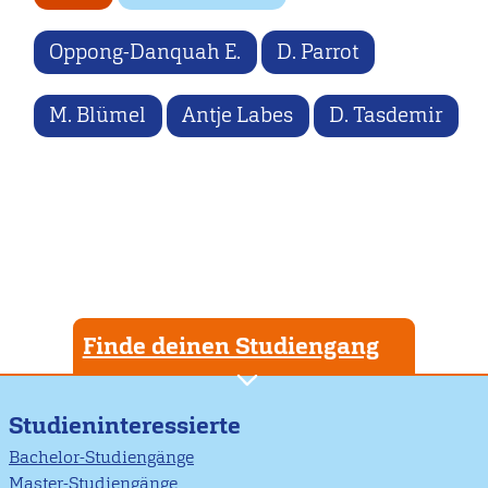
Oppong-Danquah E.
D. Parrot
M. Blümel
Antje Labes
D. Tasdemir
Finde deinen Studiengang
Studieninteressierte
Bachelor-Studiengänge
Master-Studiengänge