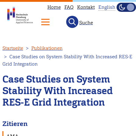
Home
FAQ
Kontakt
English
Dunke
Hell
Suche
This
page
is
Direkt
Startseite
Publikationen
not
zum
Case Studies on System Stability With Increased RES-E
available
Inhalt
Grid Integration
in
English.
Case Studies on System
Head
Stability With Increased
to
RES-E Grid Integration
our
English
main
Zitieren
page
instead.