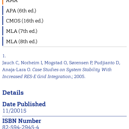
AMA
APA (6th ed.)
CMOS (16th ed.)
MLA (7th ed.)
MLA (8th ed.)
1.
Jauch C, Norheim I, Mogstad O, Sørensen P, Pudjianto D,
Anaja-Lara O.
Case Studies on System Stability With
Increased RES-E Grid Integration
.; 2005.
Details
Date Published
11/20015
ISBN Number
82-594-2945-4