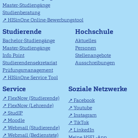
Master-Studiengänge
Studienberatung
HISinOne Online-Bewerbungstool
Studierende
Hochschule
Bachelor-Studiengänge
Aktuelles
Master-Studiengänge
Personen
Info Point
Stellenangebote
Studierendensekretariat
Ausschreibungen
Prüfungsmanagement
HISinOne Service Tool
Soziale Netzwerke
Service
FlexNow (Studierende)
Facebook
FlexNow (Lehrende)
Youtube
StudIP
Instagram
Moodle
TikTok
Webmail (Studierende)
LinkedIn
Webmail (Bedienstete)
Meine HSFL-App