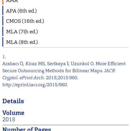
AMA
APA (6th ed.)
CMOS (16th ed.)
MLA (7th ed.)
MLA (8th ed.)
1.
Arabacı Ö, Kiraz MS, Sertkaya İ, Uzunkol O. More Efficient
Secure Outsourcing Methods for Bilinear Maps.
IACR
Cryptol. ePrint Arch.
2015;2015:960.
http://eprint.iacr.org/2015/960.
Details
Volume
2015
Number of Pages