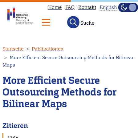
Home
FAQ
Kontakt
English
Dunke
Hell
Suche
This
page
is
Direkt
Startseite
Publikationen
not
zum
More Efficient Secure Outsourcing Methods for Bilinear
available
Inhalt
Maps
in
English.
More Efficient Secure
Head
Outsourcing Methods for
to
Bilinear Maps
our
English
main
Zitieren
page
instead.