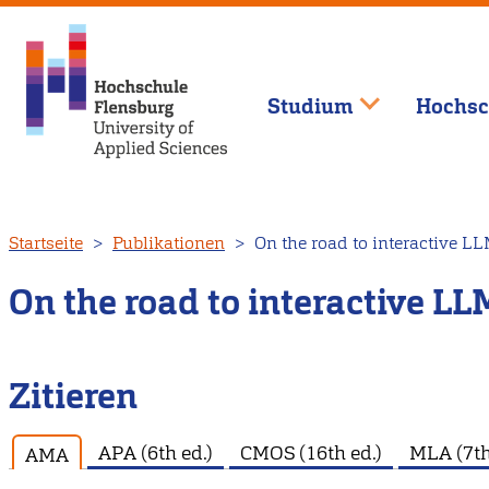
Studium
Hochsc
Direkt
Startseite
Publikationen
On the road to interactive L
zum
Inhalt
On the road to interactive L
Zitieren
APA (6th ed.)
CMOS (16th ed.)
MLA (7th
AMA