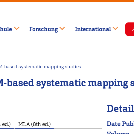
hule
Forschung
International
LM-based systematic mapping studies
LM-based systematic mapping 
Detai
Date Pub
 ed.)
MLA (8th ed.)