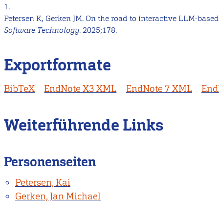
1.
Petersen K, Gerken JM. On the road to interactive LLM-base
Software Technology
. 2025;178.
Exportformate
BibTeX
EndNote X3 XML
EndNote 7 XML
End
Weiterführende Links
Personenseiten
Petersen, Kai
Gerken, Jan Michael