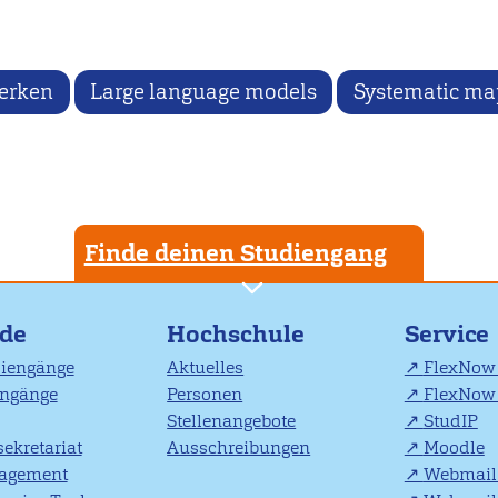
Gerken
Large language models
Systematic ma
Finde deinen Studiengang
nde
Hochschule
Service
diengänge
Aktuelles
FlexNow 
engänge
Personen
FlexNow 
Stellenangebote
StudIP
ekretariat
Ausschreibungen
Moodle
agement
Webmail 