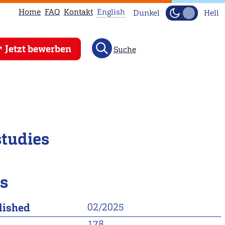
Home
FAQ
Kontakt
English
Dunkel
Hell
This
Jetzt bewerben
Suche
page
is
not
available
in
English.
studies
Head
to
our
ls
English
main
lished
02/2025
page
instead.
178