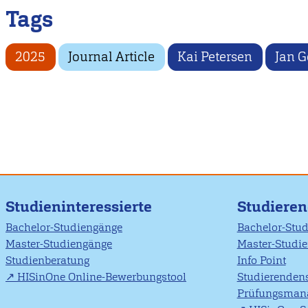
Tags
2025
Journal Article
Kai Petersen
Jan 
Studieninteressierte
Studiere
Bachelor-Studiengänge
Bachelor-Stu
Master-Studiengänge
Master-Studi
Studienberatung
Info Point
HISinOne Online-Bewerbungstool
Studierendens
Prüfungsman