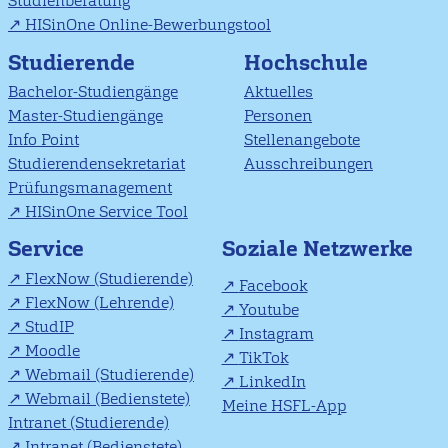
Studienberatung
HISinOne Online-Bewerbungstool
Studierende
Hochschule
Bachelor-Studiengänge
Aktuelles
Master-Studiengänge
Personen
Info Point
Stellenangebote
Studierendensekretariat
Ausschreibungen
Prüfungsmanagement
HISinOne Service Tool
Soziale Netzwerke
Service
FlexNow (Studierende)
Facebook
FlexNow (Lehrende)
Youtube
StudIP
Instagram
Moodle
TikTok
Webmail (Studierende)
LinkedIn
Webmail (Bedienstete)
Meine HSFL-App
Intranet (Studierende)
Intranet (Bedienstete)