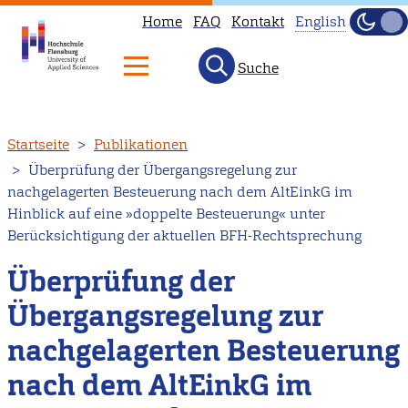
Home
FAQ
Kontakt
English
Dunke
Hell
Suche
This
page
is
Direkt
Startseite
Publikationen
not
zum
Überprüfung der Übergangsregelung zur
available
Inhalt
nachgelagerten Besteuerung nach dem AltEinkG im
in
Hinblick auf eine »doppelte Besteuerung« unter
English.
Berücksichtigung der aktuellen BFH-Rechtsprechung
Head
Überprüfung der
to
our
Übergangsregelung zur
English
nachgelagerten Besteuerung
main
nach dem AltEinkG im
page
instead.