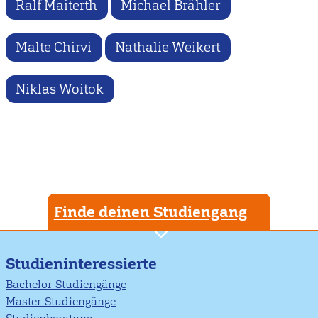
Ralf Maiterth
Michael Brähler
Malte Chirvi
Nathalie Weikert
Niklas Woitok
Finde deinen Studiengang
Studieninteressierte
Bachelor-Studiengänge
Master-Studiengänge