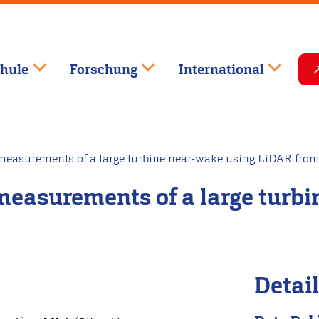
hule
Forschung
International
easurements of a large turbine near-wake using LiDAR from 
easurements of a large turbi
Detai