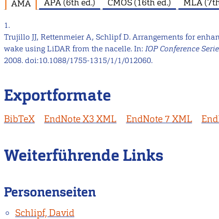
APA (6th ed.)
CMOS (16th ed.)
MLA (7th
AMA
1.
Trujillo JJ, Rettenmeier A, Schlipf D. Arrangements for enh
wake using LiDAR from the nacelle. In:
IOP Conference Seri
2008. doi:10.1088/1755-1315/1/1/012060.
Exportformate
BibTeX
EndNote X3 XML
EndNote 7 XML
End
Weiterführende Links
Personenseiten
Schlipf, David