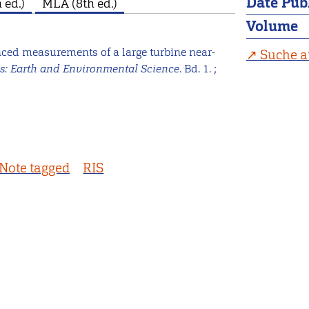
Date Pub
 ed.)
MLA (8th ed.)
Volume
anced measurements of a large turbine near-
Suche a
es: Earth and Environmental Science
. Bd. 1. ;
Note tagged
RIS