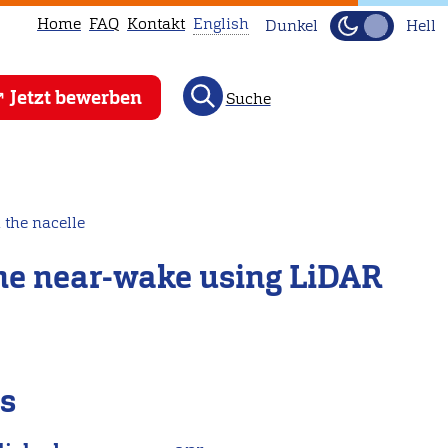
Home
FAQ
Kontakt
English
Dunkel
Hell
This
Jetzt bewerben
Suche
page
is
not
available
in
the nacelle
English.
ne near-wake using LiDAR
Head
to
our
English
main
ls
page
instead.