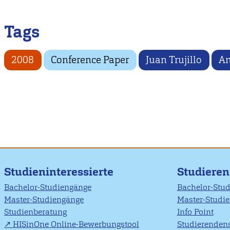
Tags
2008
Conference Paper
Juan Trujillo
An
Studieninteressierte
Studiere
Bachelor-Studiengänge
Bachelor-Stu
Master-Studiengänge
Master-Studi
Studienberatung
Info Point
HISinOne Online-Bewerbungstool
Studierendens