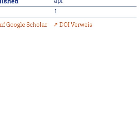
lished
apr
1
uf Google Scholar
DOI Verweis