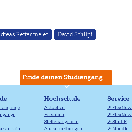
dreas Rettenmeier
David Schlipf
Finde deinen Studiengang
nde
Hochschule
Service
diengänge
Aktuelles
FlexNow 
engänge
Personen
FlexNow 
Stellenangebote
StudIP
ekretariat
Ausschreibungen
Moodle