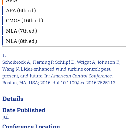
AMA
APA (6th ed.)
CMOS (16th ed.)
MLA (7th ed.)
MLA (8th ed.)
1.
Scholbrock A, Fleming P, Schlipf D, Wright A, Johnson K,
Wang N. Lidar-enhanced wind turbine control: past,
present, and future. In:
American Control Conference
.
Boston, MA, USA; 2016. doi:10.1109/acc.2016.7525113.
Details
Date Published
jul
Conference Location