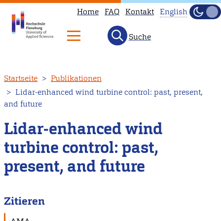
Home
FAQ
Kontakt
English
Dunke
Hell
Suche
This
page
is
Direkt
Startseite
Publikationen
not
zum
Lidar-enhanced wind turbine control: past, present,
available
Inhalt
and future
in
English.
Lidar-enhanced wind
Head
turbine control: past,
to
present, and future
our
English
main
Zitieren
page
instead.