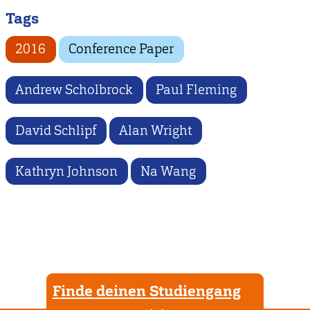
Tags
2016
Conference Paper
Andrew Scholbrock
Paul Fleming
David Schlipf
Alan Wright
Kathryn Johnson
Na Wang
Finde deinen Studiengang