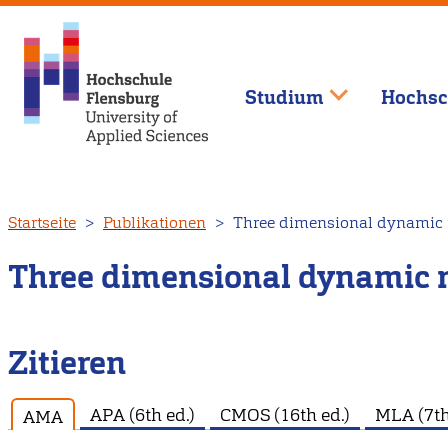
Studium
Hochsc
Direkt
Startseite
Publikationen
Three dimensional dynamic m
zum
Inhalt
Three dimensional dynamic m
Zitieren
APA (6th ed.)
CMOS (16th ed.)
MLA (7th
AMA