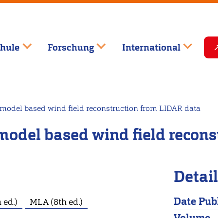
hule
Forschung
International
odel based wind field reconstruction from LIDAR data
odel based wind field recons
Detai
Date Pub
 ed.)
MLA (8th ed.)