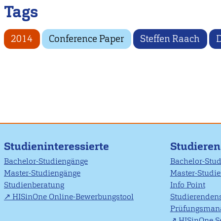
Tags
2014
Conference Paper
Steffen Raach
D
Studieninteressierte
Studiere
Bachelor-Studiengänge
Bachelor-Stu
Master-Studiengänge
Master-Studi
Studienberatung
Info Point
HISinOne Online-Bewerbungstool
Studierendens
Prüfungsman
HISinOne Se