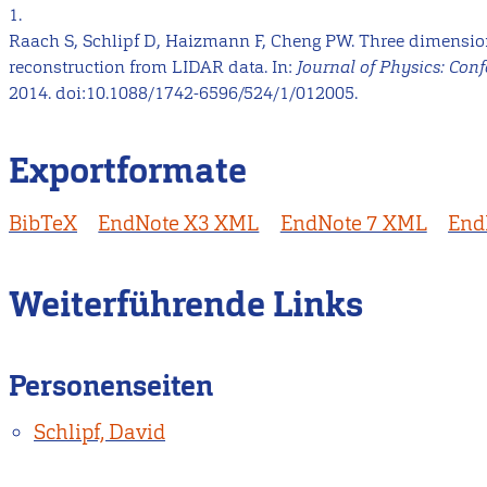
1.
Raach S, Schlipf D, Haizmann F, Cheng PW. Three dimensi
reconstruction from LIDAR data. In:
Journal of Physics: Conf
2014. doi:10.1088/1742-6596/524/1/012005.
Exportformate
BibTeX
EndNote X3 XML
EndNote 7 XML
End
Weiterführende Links
Personenseiten
Schlipf, David