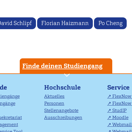
avid Schlipf
Florian Haizmann
Po Cheng
Finde deinen Studiengang
nde
Hochschule
Service
diengänge
Aktuelles
FlexNow 
engänge
Personen
FlexNow 
Stellenangebote
StudIP
ekretariat
Ausschreibungen
Moodle
agement
Webmail 
rvice Tool
Webmail 