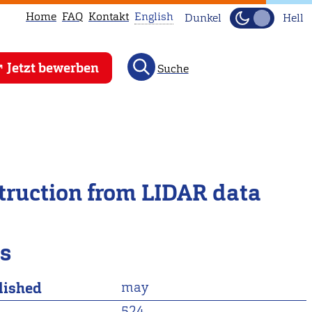
Home
FAQ
Kontakt
English
Dunkel
Hell
This
Jetzt bewerben
Suche
page
is
not
available
in
English.
truction from LIDAR data
Head
to
our
ls
English
main
lished
may
page
instead.
524