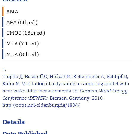
AMA
APA (6th ed.)
CMOS (16th ed.)
MLA (7th ed.)
MLA (8th ed.)
1.
Trujillo JJ, Bischoff O, Hofsäß M, Rettenmeier A, Schlipf D,
Kühn M. Validation of a dynamic meandering model with
near wake lidar measurements. In:
German Wind Energy
Conference (DEWEK)
. Bremen, Germany; 2010.
http://oops.uni-oldenburg.de/1834/.
Details