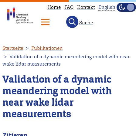
Home
FAQ
Kontakt
English
Dunke
Hell
Suche
This
page
is
Direkt
Startseite
Publikationen
not
zum
Validation of a dynamic meandering model with near
available
Inhalt
wake lidar measurements
in
English.
Validation of a dynamic
Head
meandering model with
to
near wake lidar
our
English
measurements
main
page
Zitieren
instead.