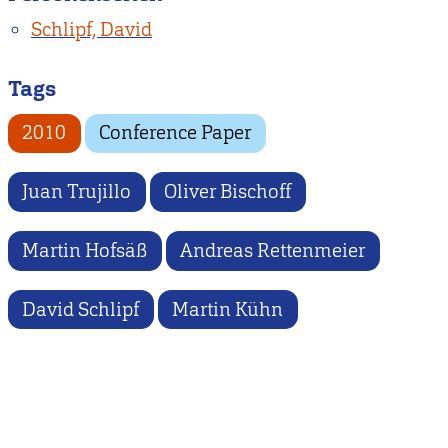
Schlipf, David
Tags
2010
Conference Paper
Juan Trujillo
Oliver Bischoff
Martin Hofsäß
Andreas Rettenmeier
David Schlipf
Martin Kühn