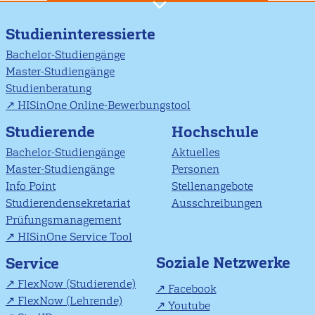
Studieninteressierte
Bachelor-Studiengänge
Master-Studiengänge
Studienberatung
HISinOne Online-Bewerbungstool
Studierende
Hochschule
Bachelor-Studiengänge
Aktuelles
Master-Studiengänge
Personen
Info Point
Stellenangebote
Studierendensekretariat
Ausschreibungen
Prüfungsmanagement
HISinOne Service Tool
Soziale Netzwerke
Service
FlexNow (Studierende)
Facebook
FlexNow (Lehrende)
Youtube