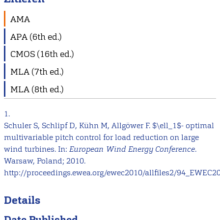
AMA
APA (6th ed.)
CMOS (16th ed.)
MLA (7th ed.)
MLA (8th ed.)
1.
Schuler S, Schlipf D, Kühn M, Allgöwer F. $\ell_1$- optimal
multivariable pitch control for load reduction on large
wind turbines. In:
European Wind Energy Conference
.
Warsaw, Poland; 2010.
http://proceedings.ewea.org/ewec2010/allfiles2/94_EWEC20
Details