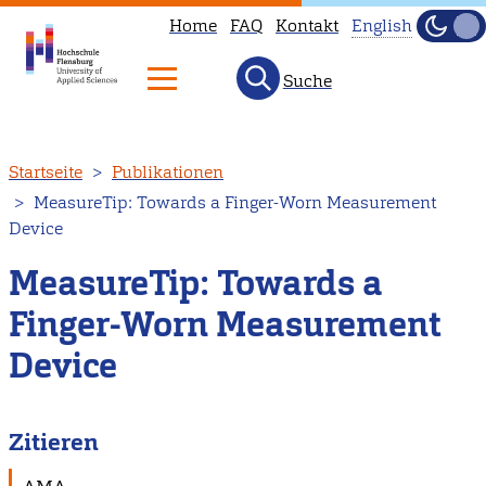
Home
FAQ
Kontakt
English
Dunke
Hell
Suche
This
page
is
Direkt
Startseite
Publikationen
not
zum
MeasureTip: Towards a Finger-Worn Measurement
available
Inhalt
Device
in
English.
MeasureTip: Towards a
Head
Finger-Worn Measurement
to
Device
our
English
main
Zitieren
page
instead.