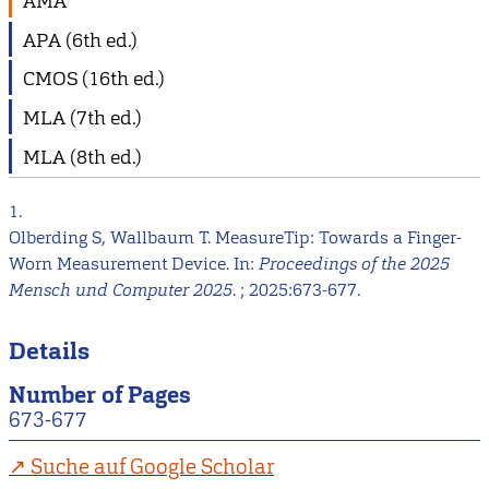
AMA
APA (6th ed.)
CMOS (16th ed.)
MLA (7th ed.)
MLA (8th ed.)
1.
Olberding S, Wallbaum T. MeasureTip: Towards a Finger-
Worn Measurement Device. In:
Proceedings of the 2025
Mensch und Computer 2025
. ; 2025:673-677.
Details
Number of Pages
673-677
Suche auf Google Scholar