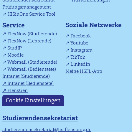
Prüfungsmanagement
HISinOne Service Tool
Soziale Netzwerke
Service
FlexNow (Studierende)
Facebook
FlexNow (Lehrende)
Youtube
StudIP
Instagram
Moodle
TikTok
Webmail (Studierende)
LinkedIn
Webmail (Bedienstete)
Meine HSFL-App
Intranet (Studierende)
Intranet (Bedienstete)
FlensGen
Cookie Einstellungen
Studierendensekretariat
studierendensekretariat@hs-flensburg.de