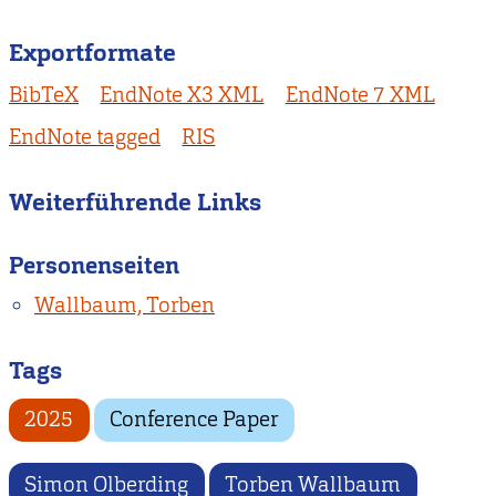
Exportformate
BibTeX
EndNote X3 XML
EndNote 7 XML
EndNote tagged
RIS
Weiterführende Links
Personenseiten
Wallbaum, Torben
Tags
2025
Conference Paper
Simon Olberding
Torben Wallbaum