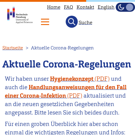
Home
FAQ
Kontakt
English
Dunke
Hell
Suche
Direkt
Startseite
Aktuelle Corona-Regelungen
zum
Inhalt
Aktuelle Corona-Regelungen
Wir haben unser
Hygienekonzept
und
auch die
Handlungsanweisungen für den Fall
einer Corona-Infektion
aktualisiert und
an die neuen gesetzlichen Gegebenheiten
angepasst. Bitte lesen Sie sich beides durch.
Für einen groben Überblick hier aber schon
einmal die wichtigsten Regelungen und Infos: