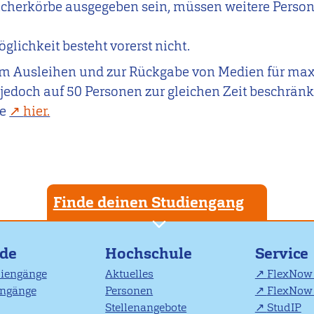
cherkörbe ausgegeben sein, müssen weitere Person
lichkeit besteht vorerst nicht.
m Ausleihen und zur Rückgabe von Medien für maxi
 jedoch auf 50 Personen zur gleichen Zeit beschränk
ie
hier.
Finde deinen Studiengang
nde
Hochschule
Service
diengänge
Aktuelles
FlexNow 
engänge
Personen
FlexNow 
Stellenangebote
StudIP