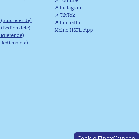
Youtube
Instagram
TikTok
(Studierende)
LinkedIn
(Bedienstete)
Meine HSFL-App
tudierende)
(Bedienstete)
n
Cookie Einstellungen