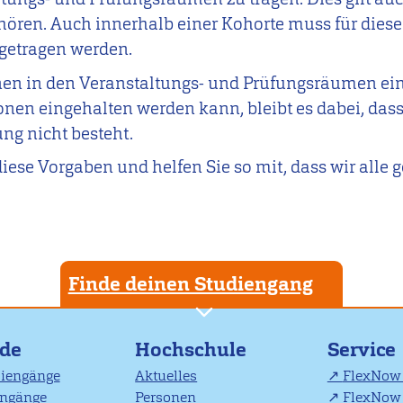
ören. Auch innerhalb einer Kohorte muss für dies
etragen werden.
enen in den Veranstaltungs- und Prüfungsräumen ei
nen eingehalten werden kann, bleibt es dabei, dass
g nicht besteht.
 diese Vorgaben und helfen Sie so mit, dass wir alle 
Finde deinen Studiengang
nde
Hochschule
Service
diengänge
Aktuelles
FlexNow 
engänge
Personen
FlexNow 