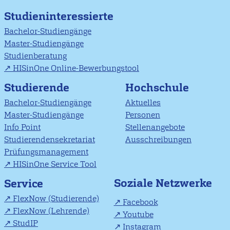
Studieninteressierte
Bachelor-Studiengänge
Master-Studiengänge
Studienberatung
HISinOne Online-Bewerbungstool
Studierende
Hochschule
Bachelor-Studiengänge
Aktuelles
Master-Studiengänge
Personen
Info Point
Stellenangebote
Studierendensekretariat
Ausschreibungen
Prüfungsmanagement
HISinOne Service Tool
Soziale Netzwerke
Service
FlexNow (Studierende)
Facebook
FlexNow (Lehrende)
Youtube
StudIP
Instagram