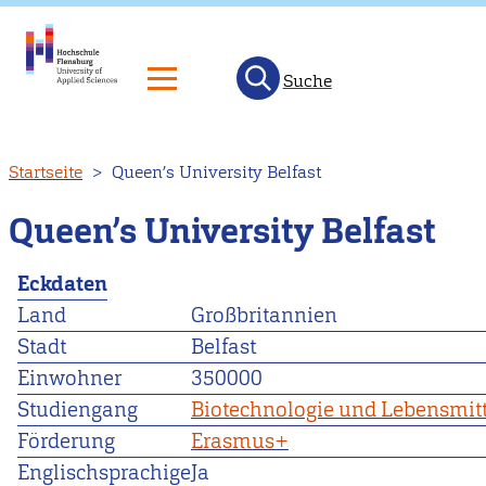
Suche
Direkt
Startseite
Queen’s University Belfast
zum
Inhalt
Queen’s University Belfast
Eckdaten
Land
Großbritannien
Stadt
Belfast
Einwohner
350000
Studiengang
Biotechnologie und Lebensmitt
Förderung
Erasmus+
Englischsprachige
Ja